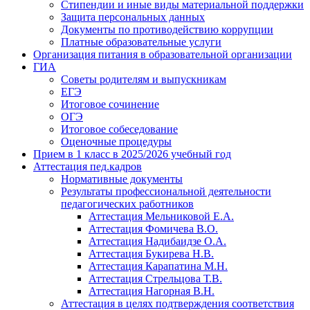
Стипендии и иные виды материальной поддержки
Защита персональных данных
Документы по противодействию коррупции
Платные образовательные услуги
Организация питания в образовательной организации
ГИА
Советы родителям и выпускникам
ЕГЭ
Итоговое сочинение
ОГЭ
Итоговое собеседование
Оценочные процедуры
Прием в 1 класс в 2025/2026 учебный год
Аттестация пед.кадров
Нормативные документы
Результаты профессиональной деятельности
педагогических работников
Аттестация Мельниковой Е.А.
Аттестация Фомичева В.О.
Аттестация Надибаидзе О.А.
Аттестация Букирева Н.В.
Аттестация Карапатина М.Н.
Аттестация Стрельцова Т.В.
Аттестация Нагорная В.Н.
Аттестация в целях подтверждения соответствия