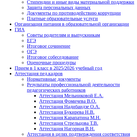
Стипендии и иные виды материальной поддержки
Защита персональных данных
Документы по противодействию коррупции
Платные образовательные услуги
Организация питания в образовательной организации
ГИА
Советы родителям и выпускникам
ЕГЭ
Итоговое сочинение
ОГЭ
Итоговое собеседование
Оценочные процедуры
Прием в 1 класс в 2025/2026 учебный год
Аттестация пед.кадров
Нормативные документы
Результаты профессиональной деятельности
педагогических работников
Аттестация Мельниковой Е.А.
Аттестация Фомичева В.О.
Аттестация Надибаидзе О.А.
Аттестация Букирева Н.В.
Аттестация Карапатина М.Н.
Аттестация Стрельцова Т.В.
Аттестация Нагорная В.Н.
Аттестация в целях подтверждения соответствия