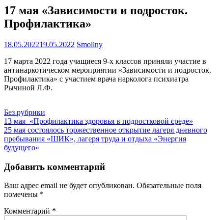
17 мая «Зависимости и подросток.
Профилактика»
18.05.2022
19.05.2022
Smollny
17 марта 2022 года учащиеся 9-х классов приняли участие в
антинаркотическом мероприятии «Зависимости и подросток.
Профилактика» с участием врача нарколога психиатра
Рычиной Л.Ф.
Без рубрики
Навигация
13 мая «Профилактика здоровья в подростковой среде»
25 мая состоялось торжественное открытие лагеря дневного
по
пребывания «ШИК», лагеря труда и отдыха «Энергия
записям
будущего»
Добавить комментарий
Ваш адрес email не будет опубликован.
Обязательные поля
помечены
*
Комментарий
*