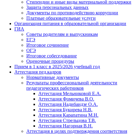
Стипендии и иные виды материальной поддержки
Защита персональных данных
Документы по противодействию коррупции
Платные образовательные услуги
Организация питания в образовательной организации
ГИА
Советы родителям и выпускникам
ЕГЭ
Итоговое сочинение
ОГЭ
Итоговое собеседование
Оценочные процедуры
Прием в 1 класс в 2025/2026 учебный год
Аттестация пед.кадров
Нормативные документы
Результаты профессиональной деятельности
педагогических работников
Аттестация Мельниковой Е.А.
Аттестация Фомичева В.О.
Аттестация Надибаидзе О.А.
Аттестация Букирева Н.В.
Аттестация Карапатина М.Н.
Аттестация Стрельцова Т.В.
Аттестация Нагорная В.Н.
Аттестация в целях подтверждения соответствия