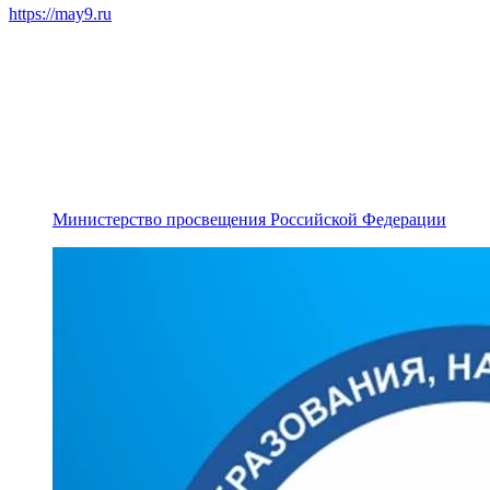
https://may9.ru
Министерство просвещения Российской Федерации