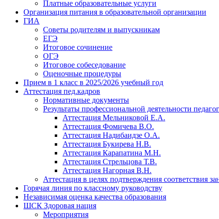
Платные образовательные услуги
Организация питания в образовательной организации
ГИА
Советы родителям и выпускникам
ЕГЭ
Итоговое сочинение
ОГЭ
Итоговое собеседование
Оценочные процедуры
Прием в 1 класс в 2025/2026 учебный год
Аттестация пед.кадров
Нормативные документы
Результаты профессиональной деятельности педаго
Аттестация Мельниковой Е.А.
Аттестация Фомичева В.О.
Аттестация Надибаидзе О.А.
Аттестация Букирева Н.В.
Аттестация Карапатина М.Н.
Аттестация Стрельцова Т.В.
Аттестация Нагорная В.Н.
Аттестация в целях подтверждения соответствия з
Горячая линия по классному руководству
Независимая оценка качества образования
ШСК Здоровая нация
Мероприятия