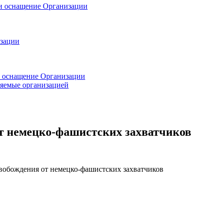
 и оснащение Организации
изации
и оснащение Организации
ляемые организацией
от немецко-фашистских захватчиков
вобождения от немецко-фашистских захватчиков