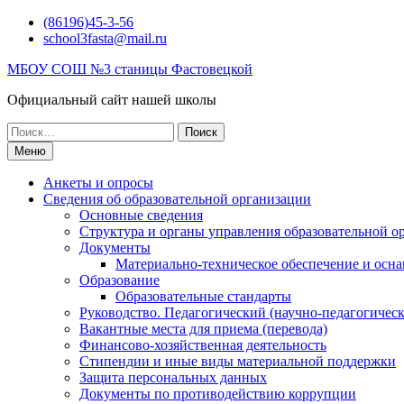
Перейти
(86196)45-3-56
к
school3fasta@mail.ru
содержимому
МБОУ СОШ №3 станицы Фастовецкой
Официальный сайт нашей школы
Поиск
по:
Меню
Анкеты и опросы
Сведения об образовательной организации
Основные сведения
Структура и органы управления образовательной о
Документы
Материально-техническое обеспечение и осна
Образование
Образовательные стандарты
Руководство. Педагогический (научно-педагогическ
Вакантные места для приема (перевода)
Финансово-хозяйственная деятельность
Стипендии и иные виды материальной поддержки
Защита персональных данных
Документы по противодействию коррупции