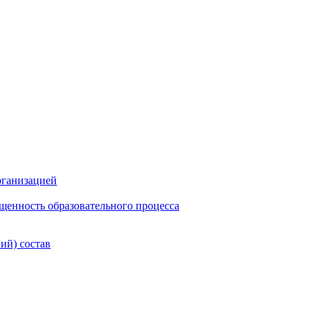
рганизацией
щенность образовательного процесса
ий) состав