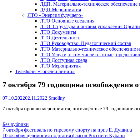
ЛДП. Материально-техническое обеспечение
ЛДП Мероприятия
ЛТО «Энергия будущего»
ЛТО Основные сведения
ЛТО. Структура и органы управления Орган
ЛТО Документы
ЛТО Деятельность
ЛТО Руководство. Педагогический состав
ЛТО Материально-техническое обеспечение 
ЛТО Услуги, в том числе платные, предостав
ЛТО Доступная среда
ЛТО Мероприятия
Телефоны «горячей линии»
7 октября 79 годовщина освобождения 
07.10.2022
02.11.2022
Smollny
7 октября прошли мероприятия, посвящённые 79 годовщине ос
Без рубрики
Навигация
7 октября фестиваль по гиревому спорту на приз Е. Душина
10 октября церемония поднятия флагов России и Кубани
по