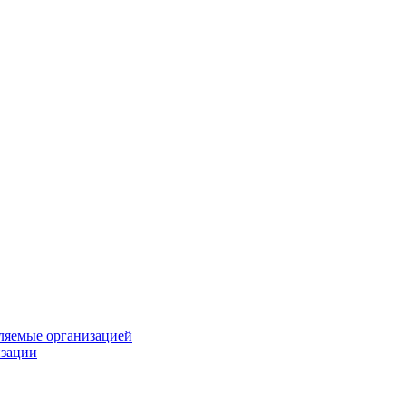
вляемые организацией
изации