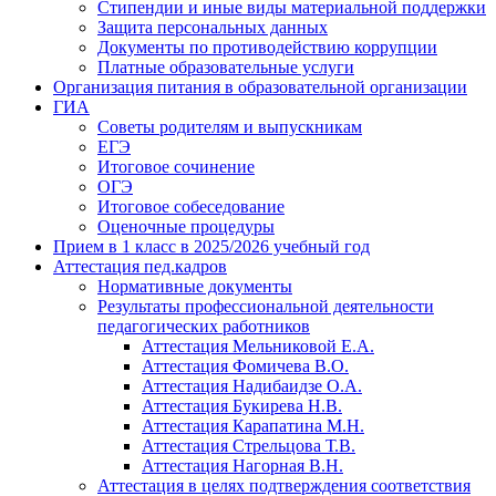
Стипендии и иные виды материальной поддержки
Защита персональных данных
Документы по противодействию коррупции
Платные образовательные услуги
Организация питания в образовательной организации
ГИА
Советы родителям и выпускникам
ЕГЭ
Итоговое сочинение
ОГЭ
Итоговое собеседование
Оценочные процедуры
Прием в 1 класс в 2025/2026 учебный год
Аттестация пед.кадров
Нормативные документы
Результаты профессиональной деятельности
педагогических работников
Аттестация Мельниковой Е.А.
Аттестация Фомичева В.О.
Аттестация Надибаидзе О.А.
Аттестация Букирева Н.В.
Аттестация Карапатина М.Н.
Аттестация Стрельцова Т.В.
Аттестация Нагорная В.Н.
Аттестация в целях подтверждения соответствия