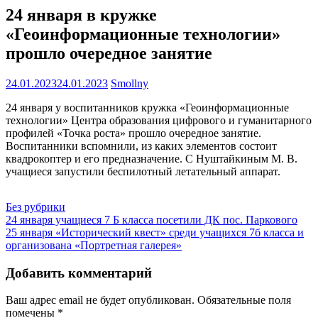
24 января в кружке
«Геоинформационные технологии»
прошло очередное занятие
24.01.2023
24.01.2023
Smollny
24 января у воспитанников кружка «Геоинформационные
технологии» Центра образования цифрового и гуманитарного
профилей «Точка роста» прошло очередное занятие.
Воспитанники вспомнили, из каких элементов состоит
квадрокоптер и его предназначение. С Нуштайкиным М. В.
учащиеся запустили беспилотный летательный аппарат.
Без рубрики
Навигация
24 января учащиеся 7 Б класса посетили ДК пос. Паркового
25 января «Исторический квест» среди учащихся 7б класса и
по
организована «Портретная галерея»
записям
Добавить комментарий
Ваш адрес email не будет опубликован.
Обязательные поля
помечены
*