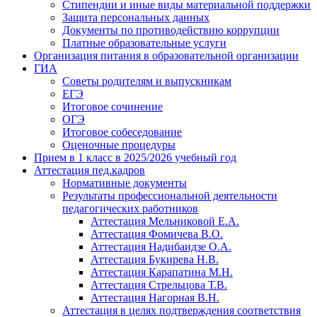
Стипендии и иные виды материальной поддержки
Защита персональных данных
Документы по противодействию коррупции
Платные образовательные услуги
Организация питания в образовательной организации
ГИА
Советы родителям и выпускникам
ЕГЭ
Итоговое сочинение
ОГЭ
Итоговое собеседование
Оценочные процедуры
Прием в 1 класс в 2025/2026 учебный год
Аттестация пед.кадров
Нормативные документы
Результаты профессиональной деятельности
педагогических работников
Аттестация Мельниковой Е.А.
Аттестация Фомичева В.О.
Аттестация Надибаидзе О.А.
Аттестация Букирева Н.В.
Аттестация Карапатина М.Н.
Аттестация Стрельцова Т.В.
Аттестация Нагорная В.Н.
Аттестация в целях подтверждения соответствия