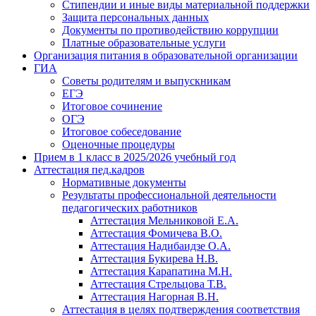
Стипендии и иные виды материальной поддержки
Защита персональных данных
Документы по противодействию коррупции
Платные образовательные услуги
Организация питания в образовательной организации
ГИА
Советы родителям и выпускникам
ЕГЭ
Итоговое сочинение
ОГЭ
Итоговое собеседование
Оценочные процедуры
Прием в 1 класс в 2025/2026 учебный год
Аттестация пед.кадров
Нормативные документы
Результаты профессиональной деятельности
педагогических работников
Аттестация Мельниковой Е.А.
Аттестация Фомичева В.О.
Аттестация Надибаидзе О.А.
Аттестация Букирева Н.В.
Аттестация Карапатина М.Н.
Аттестация Стрельцова Т.В.
Аттестация Нагорная В.Н.
Аттестация в целях подтверждения соответствия