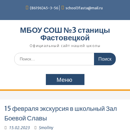
Перейти
(86196)45-3-56
school3fasta@mail.ru
к
содержимому
МБОУ СОШ №3 станицы
Фастовецкой
Официальный сайт нашей школы
Поиск
по:
Меню
15 февраля экскурсия в школьный Зал
Боевой Славы
15.02.2023
Smollny