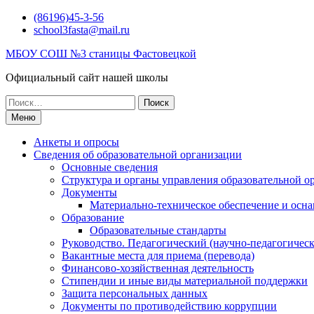
Перейти
(86196)45-3-56
к
school3fasta@mail.ru
содержимому
МБОУ СОШ №3 станицы Фастовецкой
Официальный сайт нашей школы
Поиск
по:
Меню
Анкеты и опросы
Сведения об образовательной организации
Основные сведения
Структура и органы управления образовательной о
Документы
Материально-техническое обеспечение и осна
Образование
Образовательные стандарты
Руководство. Педагогический (научно-педагогическ
Вакантные места для приема (перевода)
Финансово-хозяйственная деятельность
Стипендии и иные виды материальной поддержки
Защита персональных данных
Документы по противодействию коррупции