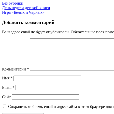
Без рубрики
Навигация
День недели детской книги
Игра «Белых и Черных»
по
записям
Добавить комментарий
Ваш адрес email не будет опубликован.
Обязательные поля пом
Комментарий
*
Имя
*
Email
*
Сайт
Сохранить моё имя, email и адрес сайта в этом браузере д