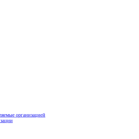
вляемые организацией
изации