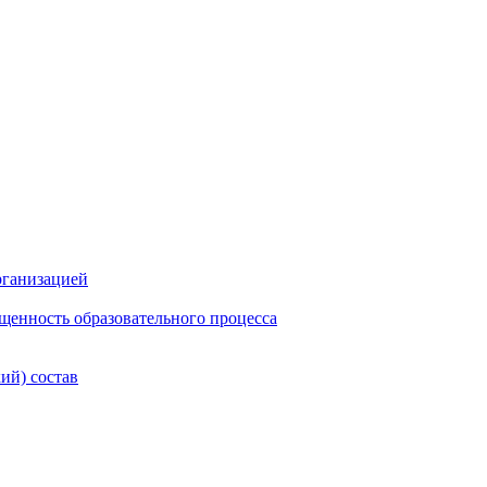
рганизацией
щенность образовательного процесса
ий) состав