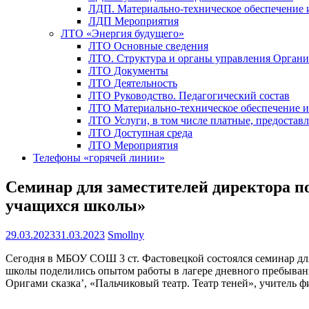
ЛДП. Материально-техническое обеспечение
ЛДП Мероприятия
ЛТО «Энергия будущего»
ЛТО Основные сведения
ЛТО. Структура и органы управления Орган
ЛТО Документы
ЛТО Деятельность
ЛТО Руководство. Педагогический состав
ЛТО Материально-техническое обеспечение 
ЛТО Услуги, в том числе платные, предостав
ЛТО Доступная среда
ЛТО Мероприятия
Телефоны «горячей линии»
Семинар для заместителей директора п
учащихся школы»
29.03.2023
31.03.2023
Smollny
Сегодня в МБОУ СОШ 3 ст. Фастовецкой состоялся семинар для
школы поделились опытом работы в лагере дневного пребывани
Оригами сказка’, «Пальчиковый театр. Театр теней», учитель 