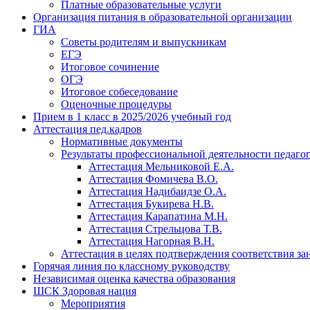
Платные образовательные услуги
Организация питания в образовательной организации
ГИА
Советы родителям и выпускникам
ЕГЭ
Итоговое сочинение
ОГЭ
Итоговое собеседование
Оценочные процедуры
Прием в 1 класс в 2025/2026 учебный год
Аттестация пед.кадров
Нормативные документы
Результаты профессиональной деятельности педаго
Аттестация Мельниковой Е.А.
Аттестация Фомичева В.О.
Аттестация Надибаидзе О.А.
Аттестация Букирева Н.В.
Аттестация Карапатина М.Н.
Аттестация Стрельцова Т.В.
Аттестация Нагорная В.Н.
Аттестация в целях подтверждения соответствия з
Горячая линия по классному руководству
Независимая оценка качества образования
ШСК Здоровая нация
Мероприятия