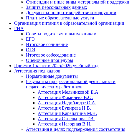
Стипендии и иные виды материальной поддержки
Защита персональных данных
Документы по противодействию коррупции
Платные образовательные услуги
Организация питания в образовательной организации
ГИА
Советы родителям и выпускникам
ЕГЭ
Итоговое сочинение
ОГЭ
Итоговое собеседование
Оценочные процедуры
Прием в 1 класс в 2025/2026 учебный год
Аттестация пед.кадров
Нормативные документы
Результаты профессиональной деятельности
педагогических работников
Аттестация Мельниковой Е.А.
Аттестация Фомичева В.О.
Аттестация Надибаидзе О.А.
Аттестация Букирева Н.В.
Аттестация Карапатина М.Н.
Аттестация Стрельцова Т.В.
Аттестация Нагорная В.Н.
Аттестация в целях подтверждения соответствия