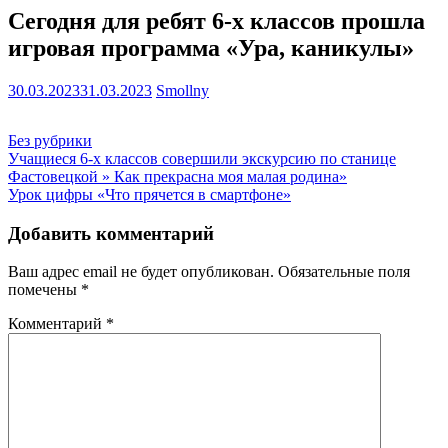
Сегодня для ребят 6-х классов прошла
игровая программа «Ура, каникулы»
30.03.2023
31.03.2023
Smollny
Без рубрики
Навигация
Учащиеся 6-х классов совершили экскурсию по станице
Фастовецкой » Как прекрасна моя малая родина»
по
Урок цифры «Что прячется в смартфоне»
записям
Добавить комментарий
Ваш адрес email не будет опубликован.
Обязательные поля
помечены
*
Комментарий
*