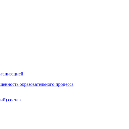
рганизацией
щенность образовательного процесса
ий) состав