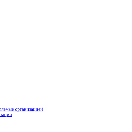
вляемые организацией
изации