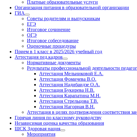
Платные образовательные услуги
Организация питания в образовательной организации
ГИА
Советы родителям и выпускникам
ЕГЭ
Итоговое сочинение
ОГЭ
Итоговое собеседование
Оценочные процедуры
Прием в 1 класс в 2025/2026 учебный год
Аттестация пед.кадров
Нормативные документы
Результаты профессиональной деятельности педаго
Аттестация Мельниковой Е.А.
Аттестация Фомичева В.О.
Аттестация Надибаидзе О.А.
Аттестация Букирева Н.В.
Аттестация Карапатина М.Н.
Аттестация Стрельцова Т.В.
Аттестация Нагорная В.Н.
Аттестация в целях подтверждения соответствия з
Горячая линия по классному руководству
Независимая оценка качества образования
ШСК Здоровая нация
Мероприятия