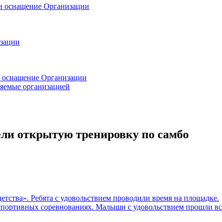
 и оснащение Организации
изации
и оснащение Организации
ляемые организацией
вели открытую тренировку по самбо
етства». Ребята с удовольствием проводили время на площадке.
спортивных соревнованиях. Малыши с удовольствием прошли вс