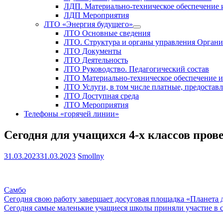
ЛДП. Материально-техническое обеспечение
ЛДП Мероприятия
ЛТО «Энергия будущего»
ЛТО Основные сведения
ЛТО. Структура и органы управления Орган
ЛТО Документы
ЛТО Деятельность
ЛТО Руководство. Педагогический состав
ЛТО Материально-техническое обеспечение 
ЛТО Услуги, в том числе платные, предостав
ЛТО Доступная среда
ЛТО Мероприятия
Телефоны «горячей линии»
Сегодня для учащихся 4-х классов про
31.03.2023
31.03.2023
Smollny
Самбо
Навигация
Сегодня свою работу завершает досуговая площадка «Планета д
Сегодня самые маленькие учащиеся школы приняли участие в 
по