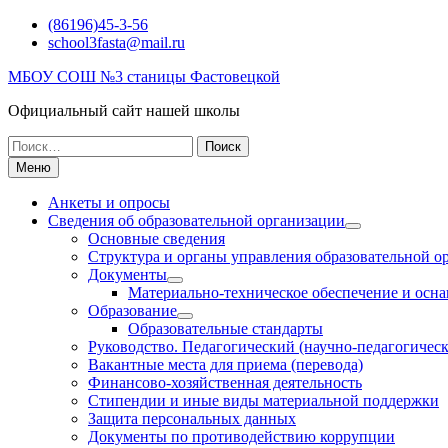
Перейти
(86196)45-3-56
к
school3fasta@mail.ru
содержимому
МБОУ СОШ №3 станицы Фастовецкой
Официальный сайт нашей школы
Поиск
по:
Меню
Анкеты и опросы
Сведения об образовательной организации
Основные сведения
Структура и органы управления образовательной о
Документы
Материально-техническое обеспечение и осна
Образование
Образовательные стандарты
Руководство. Педагогический (научно-педагогическ
Вакантные места для приема (перевода)
Финансово-хозяйственная деятельность
Стипендии и иные виды материальной поддержки
Защита персональных данных
Документы по противодействию коррупции