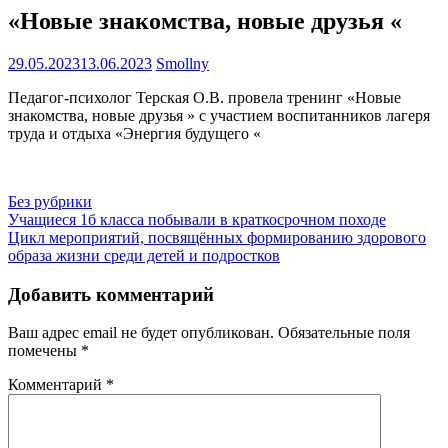
«Новые знакомства, новые друзья «
29.05.2023
13.06.2023
Smollny
Педагог-психолог Терская О.В. провела тренинг «Новые
знакомства, новые друзья » с участием воспитанников лагеря
труда и отдыха «Энергия будущего «
Без рубрики
Навигация
Учащиеся 1б класса побывали в краткосрочном походе
Цикл мероприятий, посвящённых формированию здорового
по
образа жизни среди детей и подростков
записям
Добавить комментарий
Ваш адрес email не будет опубликован.
Обязательные поля
помечены
*
Комментарий
*