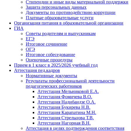
Стипендии и иные виды материальной поддержки
Защита персональных данных
Документы по противодействию коррупции
Платные образовательные услуги
Организация питания в образовательной организации
ГИА
Советы родителям и выпускникам
ЕГЭ
Итоговое сочинение
ОГЭ
Итоговое собеседование
Оценочные процедуры
Прием в 1 класс в 2025/2026 учебный год
Аттестация пед.кадров
Нормативные документы
Результаты профессиональной деятельности
педагогических работников
Аттестация Мельниковой Е.А.
Аттестация Фомичева В.О.
Аттестация Надибаидзе О.А.
Аттестация Букирева Н.В.
Аттестация Карапатина М.Н.
Аттестация Стрельцова Т.В.
Аттестация Нагорная В.Н.
Аттестация в целях подтверждения соответствия