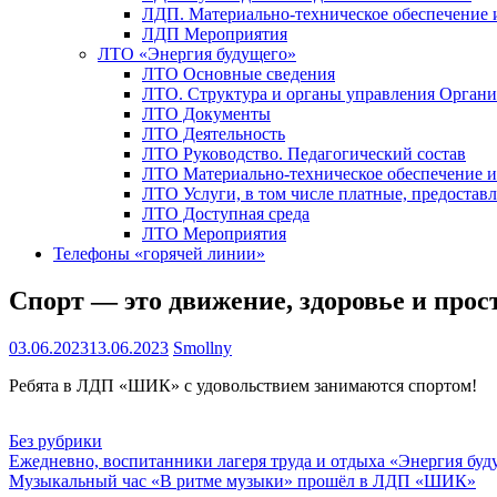
ЛДП. Материально-техническое обеспечение
ЛДП Мероприятия
ЛТО «Энергия будущего»
ЛТО Основные сведения
ЛТО. Структура и органы управления Орган
ЛТО Документы
ЛТО Деятельность
ЛТО Руководство. Педагогический состав
ЛТО Материально-техническое обеспечение 
ЛТО Услуги, в том числе платные, предостав
ЛТО Доступная среда
ЛТО Мероприятия
Телефоны «горячей линии»
Спорт — это движение, здоровье и про
03.06.2023
13.06.2023
Smollny
Ребята в ЛДП «ШИК» с удовольствием занимаются спортом!
Без рубрики
Навигация
Ежедневно, воспитанники лагеря труда и отдыха «Энергия буд
Музыкальный час «В ритме музыки» прошёл в ЛДП «ШИК»
по