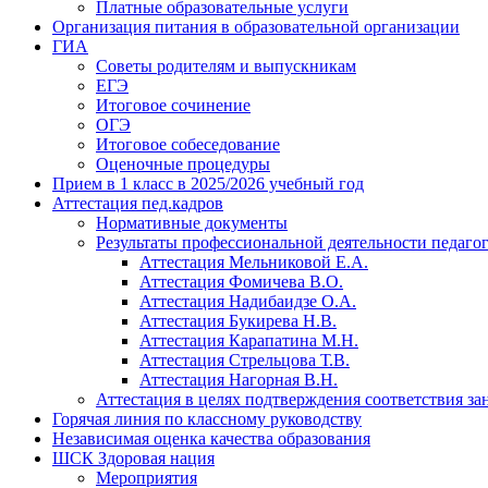
Платные образовательные услуги
Организация питания в образовательной организации
ГИА
Советы родителям и выпускникам
ЕГЭ
Итоговое сочинение
ОГЭ
Итоговое собеседование
Оценочные процедуры
Прием в 1 класс в 2025/2026 учебный год
Аттестация пед.кадров
Нормативные документы
Результаты профессиональной деятельности педаго
Аттестация Мельниковой Е.А.
Аттестация Фомичева В.О.
Аттестация Надибаидзе О.А.
Аттестация Букирева Н.В.
Аттестация Карапатина М.Н.
Аттестация Стрельцова Т.В.
Аттестация Нагорная В.Н.
Аттестация в целях подтверждения соответствия з
Горячая линия по классному руководству
Независимая оценка качества образования
ШСК Здоровая нация
Мероприятия