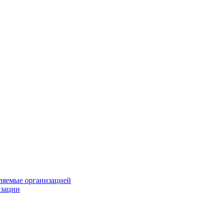
вляемые организацией
изации