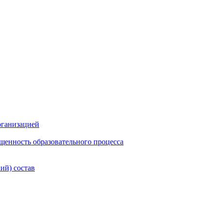
рганизацией
щенность образовательного процесса
ий) состав