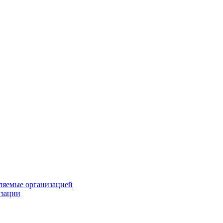
вляемые организацией
изации