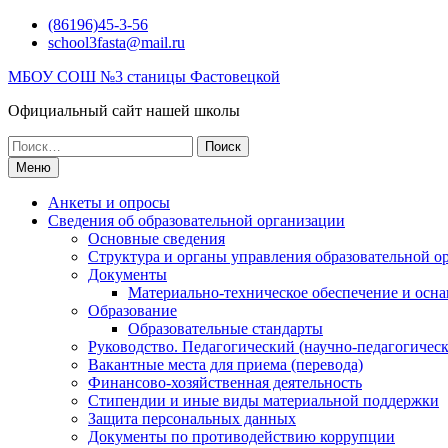
Перейти
(86196)45-3-56
к
school3fasta@mail.ru
содержимому
МБОУ СОШ №3 станицы Фастовецкой
Официальный сайт нашей школы
Поиск
по:
Меню
Анкеты и опросы
Сведения об образовательной организации
Основные сведения
Структура и органы управления образовательной о
Документы
Материально-техническое обеспечение и осна
Образование
Образовательные стандарты
Руководство. Педагогический (научно-педагогическ
Вакантные места для приема (перевода)
Финансово-хозяйственная деятельность
Стипендии и иные виды материальной поддержки
Защита персональных данных
Документы по противодействию коррупции