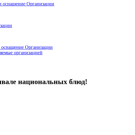
 и оснащение Организации
изации
и оснащение Организации
ляемые организацией
ивале национальных блюд!