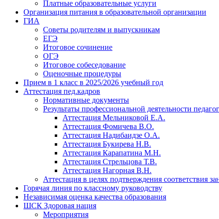
Платные образовательные услуги
Организация питания в образовательной организации
ГИА
Советы родителям и выпускникам
ЕГЭ
Итоговое сочинение
ОГЭ
Итоговое собеседование
Оценочные процедуры
Прием в 1 класс в 2025/2026 учебный год
Аттестация пед.кадров
Нормативные документы
Результаты профессиональной деятельности педаго
Аттестация Мельниковой Е.А.
Аттестация Фомичева В.О.
Аттестация Надибаидзе О.А.
Аттестация Букирева Н.В.
Аттестация Карапатина М.Н.
Аттестация Стрельцова Т.В.
Аттестация Нагорная В.Н.
Аттестация в целях подтверждения соответствия з
Горячая линия по классному руководству
Независимая оценка качества образования
ШСК Здоровая нация
Мероприятия