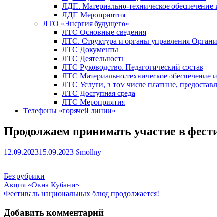
ЛДП. Материально-техническое обеспечение
ЛДП Мероприятия
ЛТО «Энергия будущего»
ЛТО Основные сведения
ЛТО. Структура и органы управления Орган
ЛТО Документы
ЛТО Деятельность
ЛТО Руководство. Педагогический состав
ЛТО Материально-техническое обеспечение 
ЛТО Услуги, в том числе платные, предостав
ЛТО Доступная среда
ЛТО Мероприятия
Телефоны «горячей линии»
Продолжаем принимать участие в фест
12.09.2023
15.09.2023
Smollny
Без рубрики
Навигация
Акция «Окна Кубани»
Фестиваль национальных блюд продолжается!
по
записям
Добавить комментарий