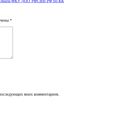
о филиала ФКУ ДПО УФСИН РФ по КК
ечены
*
ля последующих моих комментариев.