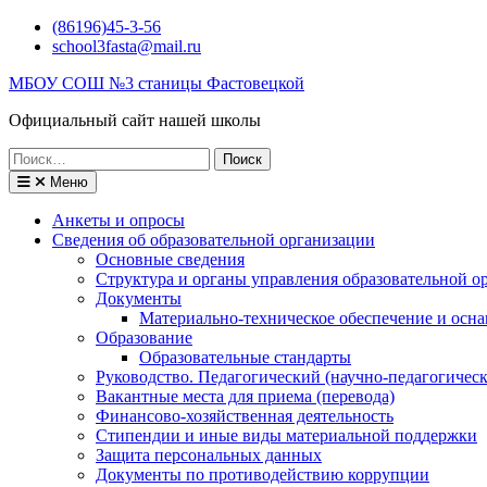
Перейти
(86196)45-3-56
к
school3fasta@mail.ru
содержимому
МБОУ СОШ №3 станицы Фастовецкой
Официальный сайт нашей школы
Поиск
по:
Меню
Анкеты и опросы
Сведения об образовательной организации
Основные сведения
Структура и органы управления образовательной о
Документы
Материально-техническое обеспечение и осна
Образование
Образовательные стандарты
Руководство. Педагогический (научно-педагогическ
Вакантные места для приема (перевода)
Финансово-хозяйственная деятельность
Стипендии и иные виды материальной поддержки
Защита персональных данных
Документы по противодействию коррупции