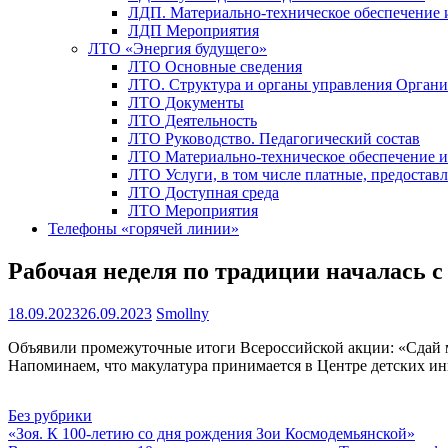
ЛДП. Материально-техническое обеспечение
ЛДП Мероприятия
ЛТО «Энергия будущего»
ЛТО Основные сведения
ЛТО. Структура и органы управления Орган
ЛТО Документы
ЛТО Деятельность
ЛТО Руководство. Педагогический состав
ЛТО Материально-техническое обеспечение 
ЛТО Услуги, в том числе платные, предостав
ЛТО Доступная среда
ЛТО Мероприятия
Телефоны «горячей линии»
Рабочая неделя по традиции началась с
18.09.2023
26.09.2023
Smollny
Объявили промежуточные итоги Всероссийской акции: «Сдай м
Напоминаем, что макулатура принимается в Центре детских ин
Без рубрики
Навигация
«Зоя. К 100-летию со дня рождения Зои Космодемьянской»