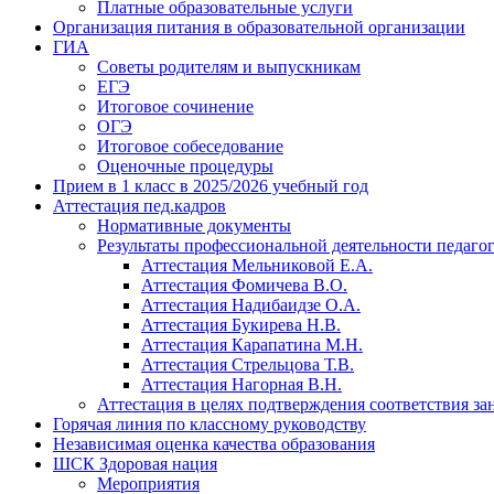
Платные образовательные услуги
Организация питания в образовательной организации
ГИА
Советы родителям и выпускникам
ЕГЭ
Итоговое сочинение
ОГЭ
Итоговое собеседование
Оценочные процедуры
Прием в 1 класс в 2025/2026 учебный год
Аттестация пед.кадров
Нормативные документы
Результаты профессиональной деятельности педаго
Аттестация Мельниковой Е.А.
Аттестация Фомичева В.О.
Аттестация Надибаидзе О.А.
Аттестация Букирева Н.В.
Аттестация Карапатина М.Н.
Аттестация Стрельцова Т.В.
Аттестация Нагорная В.Н.
Аттестация в целях подтверждения соответствия з
Горячая линия по классному руководству
Независимая оценка качества образования
ШСК Здоровая нация
Мероприятия