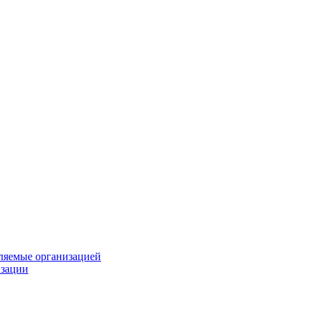
вляемые организацией
изации