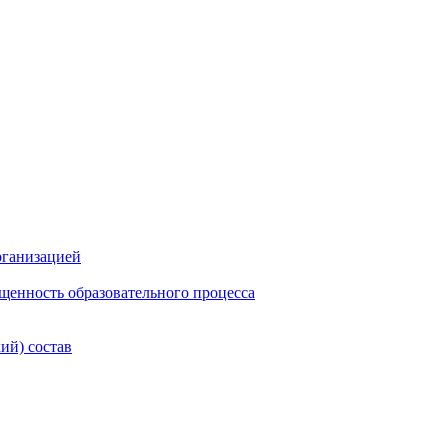
рганизацией
щенность образовательного процесса
ий) состав