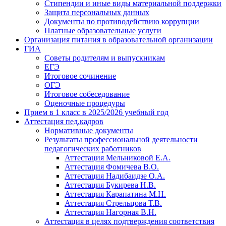
Стипендии и иные виды материальной поддержки
Защита персональных данных
Документы по противодействию коррупции
Платные образовательные услуги
Организация питания в образовательной организации
ГИА
Советы родителям и выпускникам
ЕГЭ
Итоговое сочинение
ОГЭ
Итоговое собеседование
Оценочные процедуры
Прием в 1 класс в 2025/2026 учебный год
Аттестация пед.кадров
Нормативные документы
Результаты профессиональной деятельности
педагогических работников
Аттестация Мельниковой Е.А.
Аттестация Фомичева В.О.
Аттестация Надибаидзе О.А.
Аттестация Букирева Н.В.
Аттестация Карапатина М.Н.
Аттестация Стрельцова Т.В.
Аттестация Нагорная В.Н.
Аттестация в целях подтверждения соответствия