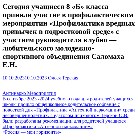
Сегодня учащиеся 8 «Б» класса
приняли участие в профилактическом
мероприятии «Профилактика вредных
привычек в подростковой среде» с
участием руководителя клубно —
любительского молодежно-
спортивного объединения Саломаха
Е.Н.
10.10.2023
10.10.2023
Олеся Терская
Антинарко Мероприятия
Навигация
В сентябре 2023 -2024 учебного года для родителей учащихся
школы прошло общешкольное родительское собрание с
по
повесткой дня «Профилактика «Аптечной наркомании» среди
записям
несовершеннолетних. Педагогом-психологом Терской О.В.
были разработаны рекомендации для родителей учащихся
«Профилактика «Аптечной наркомании»»
«Россия — мои горизонты»