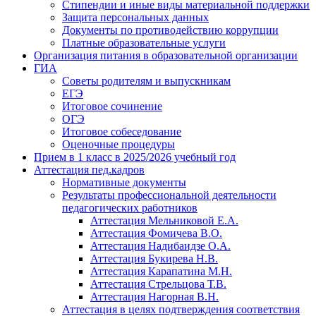
Стипендии и иные виды материальной поддержки
Защита персональных данных
Документы по противодействию коррупции
Платные образовательные услуги
Организация питания в образовательной организации
ГИА
Советы родителям и выпускникам
ЕГЭ
Итоговое сочинение
ОГЭ
Итоговое собеседование
Оценочные процедуры
Прием в 1 класс в 2025/2026 учебный год
Аттестация пед.кадров
Нормативные документы
Результаты профессиональной деятельности
педагогических работников
Аттестация Мельниковой Е.А.
Аттестация Фомичева В.О.
Аттестация Надибаидзе О.А.
Аттестация Букирева Н.В.
Аттестация Карапатина М.Н.
Аттестация Стрельцова Т.В.
Аттестация Нагорная В.Н.
Аттестация в целях подтверждения соответствия