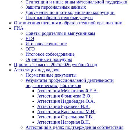
Стипендии и иные виды материальной поддержки
Защита персональных данных
Документы по противодействию коррупции
Платные образовательные услуги
Организация питания в образовательной организации
ГИА
Советы родителям и выпускникам
ЕГЭ
Итоговое сочинение
ОГЭ
Итоговое собеседование
Оценочные процедуры
Прием в 1 класс в 2025/2026 учебный год
Аттестация пед.кадров
Нормативные документы
Результаты профессиональной деятельности
педагогических работников
Аттестация Мельниковой Е.А.
Аттестация Фомичева В.О.
Аттестация Надибаидзе О.А.
Аттестация Букирева Н.В.
Аттестация Карапатина М.Н.
Аттестация Стрельцова Т.В.
Аттестация Нагорная В.Н.
Аттестация в целях подтверждения соответствия