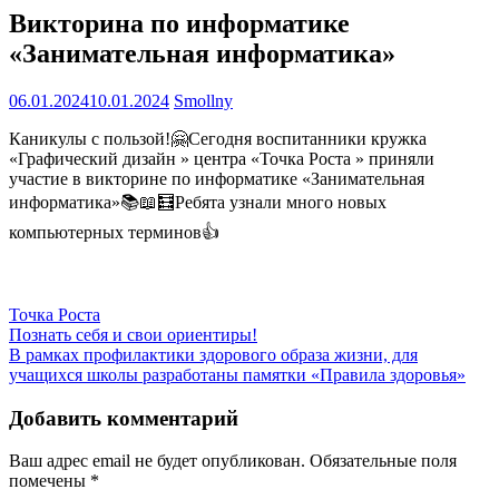
Викторина по информатике
«Занимательная информатика»
06.01.2024
10.01.2024
Smollny
Каникулы с пользой!🤗Сегодня воспитанники кружка
«Графический дизайн » центра «Точка Роста » приняли
участие в викторине по информатике «Занимательная
информатика»📚📖🧮Ребята узнали много новых
компьютерных терминов👍
Точка Роста
Навигация
Познать себя и свои ориентиры!
В рамках профилактики здорового образа жизни, для
по
учащихся школы разработаны памятки «Правила здоровья»
записям
Добавить комментарий
Ваш адрес email не будет опубликован.
Обязательные поля
помечены
*