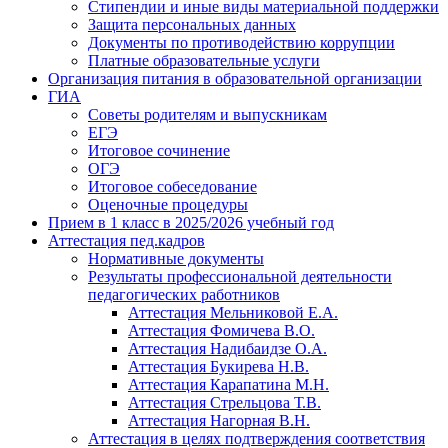
Стипендии и иные виды материальной поддержки
Защита персональных данных
Документы по противодействию коррупции
Платные образовательные услуги
Организация питания в образовательной организации
ГИА
Советы родителям и выпускникам
ЕГЭ
Итоговое сочинение
ОГЭ
Итоговое собеседование
Оценочные процедуры
Прием в 1 класс в 2025/2026 учебный год
Аттестация пед.кадров
Нормативные документы
Результаты профессиональной деятельности
педагогических работников
Аттестация Мельниковой Е.А.
Аттестация Фомичева В.О.
Аттестация Надибаидзе О.А.
Аттестация Букирева Н.В.
Аттестация Карапатина М.Н.
Аттестация Стрельцова Т.В.
Аттестация Нагорная В.Н.
Аттестация в целях подтверждения соответствия