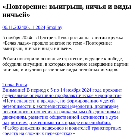
«Повторение: выигрыш, ничья и виды
ничьей»
06.11.2024
06.11.2024
Smollny
5 ноября 2024г в Центре «Точка роста» на занятии кружка
«Белая ладья» прошло занятие по теме «Повторение:
выигрыш, ничья и виды ничьей».
Ребята повторили основные стратегии, ведущие к победе,
обсудили ситуации, в которых возможно завершение партии
вничью, и изучили различные виды ничейных исходов.
Точка Роста
Навигация
Внимание! В период с 5 по 14 ноября 2024 года проходит
федеральное оперативно-профилактическое мероприятие
по
«Нет ненависти и вражде», по формированию у детей
записям
нетерпимости к экстремистской идеологии, пропаганде
негативного отношения к радикальным объединениям и
движениям, развитию общественной активности в духе
патриотизма, нетерпимости к вражде и ксенофобии.
«Разбор движения пешеходов и водителей транспортных
средств на сложных перекрестках»