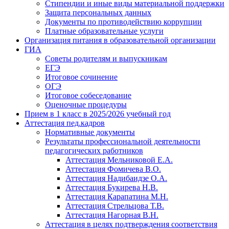
Стипендии и иные виды материальной поддержки
Защита персональных данных
Документы по противодействию коррупции
Платные образовательные услуги
Организация питания в образовательной организации
ГИА
Советы родителям и выпускникам
ЕГЭ
Итоговое сочинение
ОГЭ
Итоговое собеседование
Оценочные процедуры
Прием в 1 класс в 2025/2026 учебный год
Аттестация пед.кадров
Нормативные документы
Результаты профессиональной деятельности
педагогических работников
Аттестация Мельниковой Е.А.
Аттестация Фомичева В.О.
Аттестация Надибаидзе О.А.
Аттестация Букирева Н.В.
Аттестация Карапатина М.Н.
Аттестация Стрельцова Т.В.
Аттестация Нагорная В.Н.
Аттестация в целях подтверждения соответствия