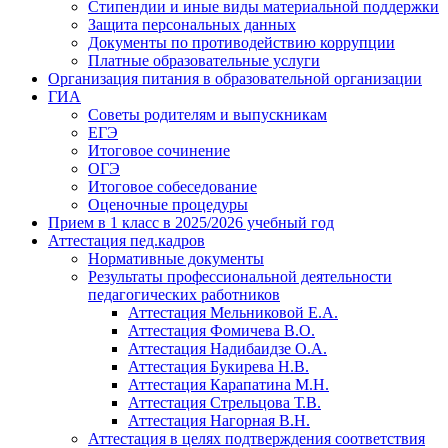
Стипендии и иные виды материальной поддержки
Защита персональных данных
Документы по противодействию коррупции
Платные образовательные услуги
Организация питания в образовательной организации
ГИА
Советы родителям и выпускникам
ЕГЭ
Итоговое сочинение
ОГЭ
Итоговое собеседование
Оценочные процедуры
Прием в 1 класс в 2025/2026 учебный год
Аттестация пед.кадров
Нормативные документы
Результаты профессиональной деятельности
педагогических работников
Аттестация Мельниковой Е.А.
Аттестация Фомичева В.О.
Аттестация Надибаидзе О.А.
Аттестация Букирева Н.В.
Аттестация Карапатина М.Н.
Аттестация Стрельцова Т.В.
Аттестация Нагорная В.Н.
Аттестация в целях подтверждения соответствия