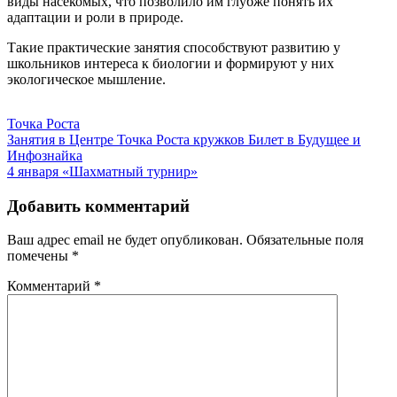
виды насекомых, что позволило им глубже понять их
адаптации и роли в природе.
Такие практические занятия способствуют развитию у
школьников интереса к биологии и формируют у них
экологическое мышление.
Точка Роста
Навигация
Занятия в Центре Точка Роста кружков Билет в Будущее и
Инфознайка
по
4 января «Шахматный турнир»
записям
Добавить комментарий
Ваш адрес email не будет опубликован.
Обязательные поля
помечены
*
Комментарий
*