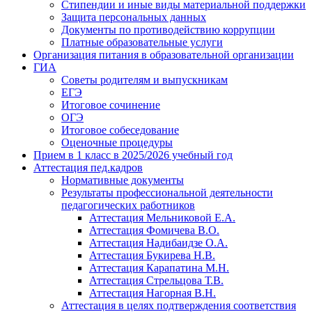
Стипендии и иные виды материальной поддержки
Защита персональных данных
Документы по противодействию коррупции
Платные образовательные услуги
Организация питания в образовательной организации
ГИА
Советы родителям и выпускникам
ЕГЭ
Итоговое сочинение
ОГЭ
Итоговое собеседование
Оценочные процедуры
Прием в 1 класс в 2025/2026 учебный год
Аттестация пед.кадров
Нормативные документы
Результаты профессиональной деятельности
педагогических работников
Аттестация Мельниковой Е.А.
Аттестация Фомичева В.О.
Аттестация Надибаидзе О.А.
Аттестация Букирева Н.В.
Аттестация Карапатина М.Н.
Аттестация Стрельцова Т.В.
Аттестация Нагорная В.Н.
Аттестация в целях подтверждения соответствия