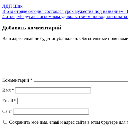
ЛДП Шик
Навигация
В 6-м отряде сегодня состоялся урок мужества под названием 
4 отряд «Радуга» с огромным удовольствием проводили опыты
по
записям
Добавить комментарий
Ваш адрес email не будет опубликован.
Обязательные поля пом
Комментарий
*
Имя
*
Email
*
Сайт
Сохранить моё имя, email и адрес сайта в этом браузере д