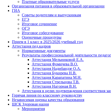
Платные образовательные услуги
Организация питания в образовательной организации
ГИА
Советы родителям и выпускникам
ЕГЭ
Итоговое сочинение
ОГЭ
Итоговое собеседование
Оценочные процедуры
Прием в 1 класс в 2025/2026 учебный год
Аттестация пед.кадров
Нормативные документы
Результаты профессиональной деятельности педаго
Аттестация Мельниковой Е.А.
Аттестация Фомичева В.О.
Аттестация Надибаидзе О.А.
Аттестация Букирева Н.В.
Аттестация Карапатина М.Н.
Аттестация Стрельцова Т.В.
Аттестация Нагорная В.Н.
Аттестация в целях подтверждения соответствия з
Горячая линия по классному руководству
Независимая оценка качества образования
ШСК Здоровая нация
Мероприятия