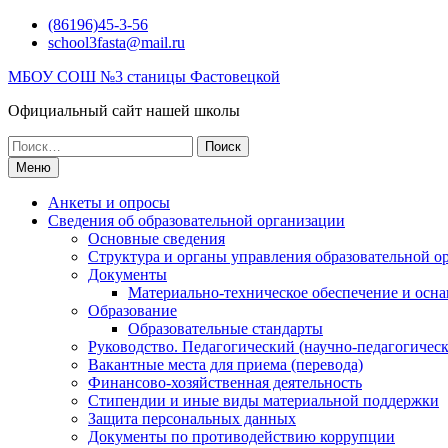
Перейти
(86196)45-3-56
к
school3fasta@mail.ru
содержимому
МБОУ СОШ №3 станицы Фастовецкой
Официальный сайт нашей школы
Поиск
по:
Меню
Анкеты и опросы
Сведения об образовательной организации
Основные сведения
Структура и органы управления образовательной о
Документы
Материально-техническое обеспечение и осна
Образование
Образовательные стандарты
Руководство. Педагогический (научно-педагогическ
Вакантные места для приема (перевода)
Финансово-хозяйственная деятельность
Стипендии и иные виды материальной поддержки
Защита персональных данных
Документы по противодействию коррупции