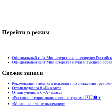
Перейти в режим
Официальный сайт Министерства просвещения Российск
Официальный сайт Министерства науки и высшего обра
Свежие записи
Рекомендации педагога-психолога по снижению тревожно
Отзыв педагога 8 «Б» класса
Отзыв ученицы 6 «А» класса
«Россия гостеприимная: сервис и туризм» 🇷🇺🏨✈️
«Много пешечные окончания»