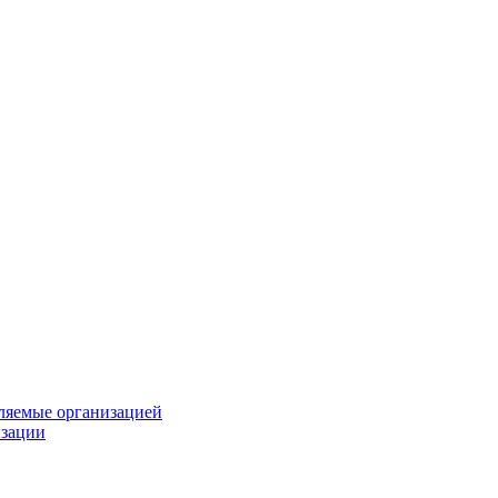
вляемые организацией
изации