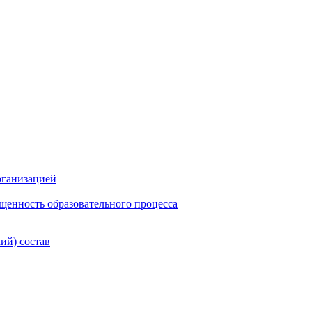
рганизацией
щенность образовательного процесса
ий) состав