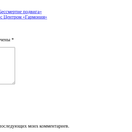
«Бессмертие подвига»
 с Центром «Гармония»
ечены
*
ля последующих моих комментариев.