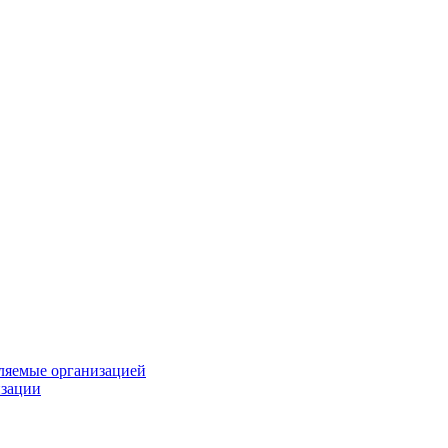
вляемые организацией
изации