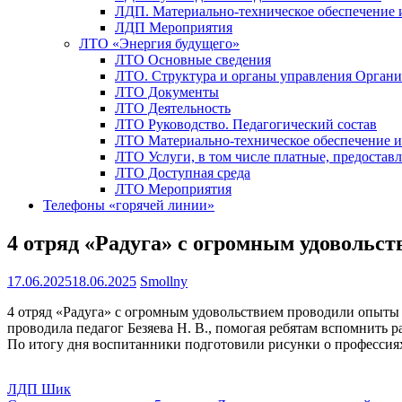
ЛДП. Материально-техническое обеспечение
ЛДП Мероприятия
ЛТО «Энергия будущего»
ЛТО Основные сведения
ЛТО. Структура и органы управления Орган
ЛТО Документы
ЛТО Деятельность
ЛТО Руководство. Педагогический состав
ЛТО Материально-техническое обеспечение 
ЛТО Услуги, в том числе платные, предостав
ЛТО Доступная среда
ЛТО Мероприятия
Телефоны «горячей линии»
4 отряд «Радуга» с огромным удовольс
17.06.2025
18.06.2025
Smollny
4 отряд «Радуга» с огромным удовольствием проводили опыты 
проводила педагог Безяева Н. В., помогая ребятам вспомнить 
По итогу дня воспитанники подготовили рисунки о профессиях
ЛДП Шик