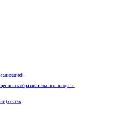
рганизацией
щенность образовательного процесса
ий) состав