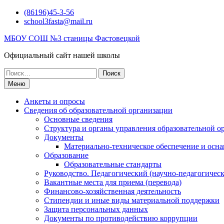
Перейти
(86196)45-3-56
к
school3fasta@mail.ru
содержимому
МБОУ СОШ №3 станицы Фастовецкой
Официальный сайт нашей школы
Поиск
по:
Меню
Анкеты и опросы
Сведения об образовательной организации
Основные сведения
Структура и органы управления образовательной о
Документы
Материально-техническое обеспечение и осна
Образование
Образовательные стандарты
Руководство. Педагогический (научно-педагогическ
Вакантные места для приема (перевода)
Финансово-хозяйственная деятельность
Стипендии и иные виды материальной поддержки
Защита персональных данных
Документы по противодействию коррупции