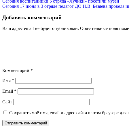
Навигация
Сегодня воспитанники 5 отряда «Лучики» посетили музей
Сегодня 17 июня в 3 отряде педагог ДО Н.В. Безяева провела
по
записям
Добавить комментарий
Ваш адрес email не будет опубликован.
Обязательные поля пом
Комментарий
*
Имя
*
Email
*
Сайт
Сохранить моё имя, email и адрес сайта в этом браузере д