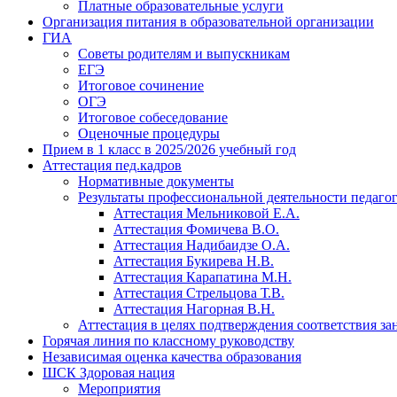
Платные образовательные услуги
Организация питания в образовательной организации
ГИА
Советы родителям и выпускникам
ЕГЭ
Итоговое сочинение
ОГЭ
Итоговое собеседование
Оценочные процедуры
Прием в 1 класс в 2025/2026 учебный год
Аттестация пед.кадров
Нормативные документы
Результаты профессиональной деятельности педаго
Аттестация Мельниковой Е.А.
Аттестация Фомичева В.О.
Аттестация Надибаидзе О.А.
Аттестация Букирева Н.В.
Аттестация Карапатина М.Н.
Аттестация Стрельцова Т.В.
Аттестация Нагорная В.Н.
Аттестация в целях подтверждения соответствия з
Горячая линия по классному руководству
Независимая оценка качества образования
ШСК Здоровая нация
Мероприятия