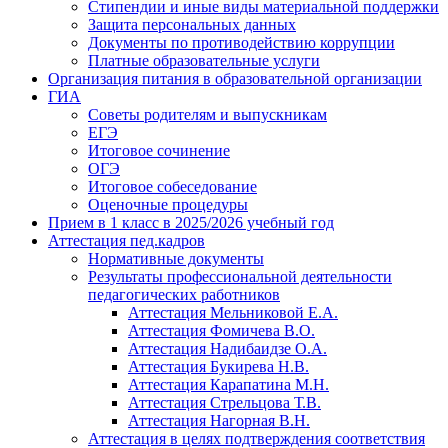
Стипендии и иные виды материальной поддержки
Защита персональных данных
Документы по противодействию коррупции
Платные образовательные услуги
Организация питания в образовательной организации
ГИА
Советы родителям и выпускникам
ЕГЭ
Итоговое сочинение
ОГЭ
Итоговое собеседование
Оценочные процедуры
Прием в 1 класс в 2025/2026 учебный год
Аттестация пед.кадров
Нормативные документы
Результаты профессиональной деятельности
педагогических работников
Аттестация Мельниковой Е.А.
Аттестация Фомичева В.О.
Аттестация Надибаидзе О.А.
Аттестация Букирева Н.В.
Аттестация Карапатина М.Н.
Аттестация Стрельцова Т.В.
Аттестация Нагорная В.Н.
Аттестация в целях подтверждения соответствия