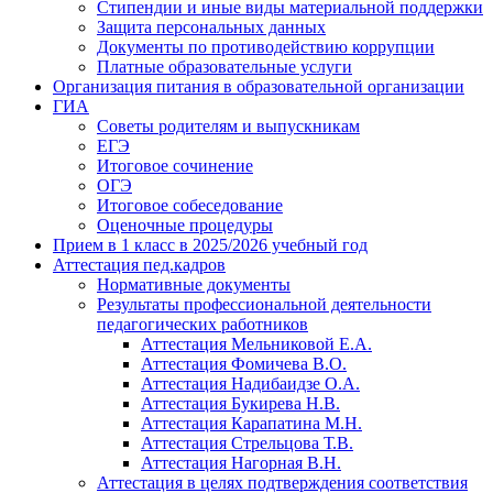
Стипендии и иные виды материальной поддержки
Защита персональных данных
Документы по противодействию коррупции
Платные образовательные услуги
Организация питания в образовательной организации
ГИА
Советы родителям и выпускникам
ЕГЭ
Итоговое сочинение
ОГЭ
Итоговое собеседование
Оценочные процедуры
Прием в 1 класс в 2025/2026 учебный год
Аттестация пед.кадров
Нормативные документы
Результаты профессиональной деятельности
педагогических работников
Аттестация Мельниковой Е.А.
Аттестация Фомичева В.О.
Аттестация Надибаидзе О.А.
Аттестация Букирева Н.В.
Аттестация Карапатина М.Н.
Аттестация Стрельцова Т.В.
Аттестация Нагорная В.Н.
Аттестация в целях подтверждения соответствия