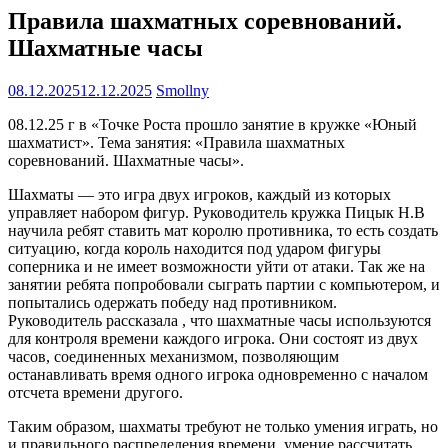
Правила шахматных соревнований.
Шахматные часы
08.12.2025
12.12.2025
Smollny
08.12.25 г в «Точке Роста прошло занятие в кружке «Юный
шахматист». Тема занятия: «Правила шахматных
соревнований. Шахматные часы».
Шахматы — это игра двух игроков, каждый из которых
управляет набором фигур. Руководитель кружка Пицык Н.В
научила ребят ставить мат королю противника, то есть создать
ситуацию, когда король находится под ударом фигуры
соперника и не имеет возможности уйти от атаки. Так же на
занятии ребята попробовали сыграть партии с компьютером, и
попытались одержать победу над противником.
Руководитель рассказала , что шахматные часы используются
для контроля времени каждого игрока. Они состоят из двух
часов, соединенных механизмом, позволяющим
останавливать время одного игрока одновременно с началом
отсчета времени другого.
Таким образом, шахматы требуют не только умения играть, но
и правильного распределения времени, умение рассчитать