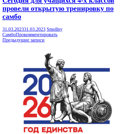
Сегодня для учащихся 4-х классов
провели открытую тренировку по
самбо
31.03.2023
31.03.2023
Smollny
Самбо
Прокомментировать
Навигация
Предыдущие записи
по
записям