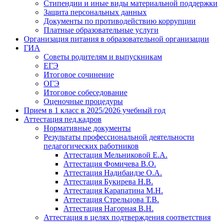
Стипендии и иные виды материальной поддержки
Защита персональных данных
Документы по противодействию коррупции
Платные образовательные услуги
Организация питания в образовательной организации
ГИА
Советы родителям и выпускникам
ЕГЭ
Итоговое сочинение
ОГЭ
Итоговое собеседование
Оценочные процедуры
Прием в 1 класс в 2025/2026 учебный год
Аттестация пед.кадров
Нормативные документы
Результаты профессиональной деятельности
педагогических работников
Аттестация Мельниковой Е.А.
Аттестация Фомичева В.О.
Аттестация Надибаидзе О.А.
Аттестация Букирева Н.В.
Аттестация Карапатина М.Н.
Аттестация Стрельцова Т.В.
Аттестация Нагорная В.Н.
Аттестация в целях подтверждения соответствия