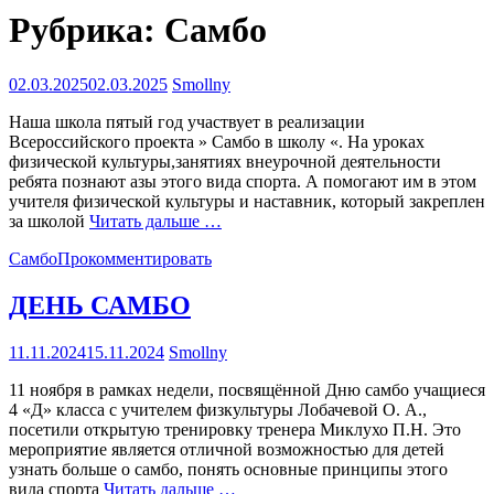
Рубрика:
Самбо
02.03.2025
02.03.2025
Smollny
Наша школа пятый год участвует в реализации
Всероссийского проекта » Самбо в школу «. На уроках
физической культуры,занятиях внеурочной деятельности
ребята познают азы этого вида спорта. А помогают им в этом
учителя физической культуры и наставник, который закреплен
за школой
Читать дальше …
Самбо
Прокомментировать
ДЕНЬ САМБО
11.11.2024
15.11.2024
Smollny
11 ноября в рамках недели, посвящённой Дню самбо учащиеся
4 «Д» класса с учителем физкультуры Лобачевой О. А.,
посетили открытую тренировку тренера Миклухо П.Н. Это
мероприятие является отличной возможностью для детей
узнать больше о самбо, понять основные принципы этого
вида спорта
Читать дальше …