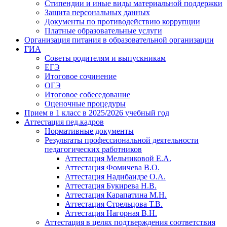
Стипендии и иные виды материальной поддержки
Защита персональных данных
Документы по противодействию коррупции
Платные образовательные услуги
Организация питания в образовательной организации
ГИА
Советы родителям и выпускникам
ЕГЭ
Итоговое сочинение
ОГЭ
Итоговое собеседование
Оценочные процедуры
Прием в 1 класс в 2025/2026 учебный год
Аттестация пед.кадров
Нормативные документы
Результаты профессиональной деятельности
педагогических работников
Аттестация Мельниковой Е.А.
Аттестация Фомичева В.О.
Аттестация Надибаидзе О.А.
Аттестация Букирева Н.В.
Аттестация Карапатина М.Н.
Аттестация Стрельцова Т.В.
Аттестация Нагорная В.Н.
Аттестация в целях подтверждения соответствия