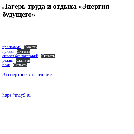
Лагерь труда и отдыха «Энергия
будущего»
программа
Скачать
приказ
Скачать
список без категорий
Скачать
режим
Скачать
план
Скачать
Экспертное заключение
https://may9.ru