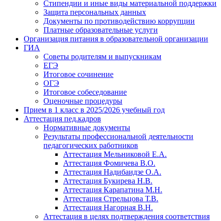
Стипендии и иные виды материальной поддержки
Защита персональных данных
Документы по противодействию коррупции
Платные образовательные услуги
Организация питания в образовательной организации
ГИА
Советы родителям и выпускникам
ЕГЭ
Итоговое сочинение
ОГЭ
Итоговое собеседование
Оценочные процедуры
Прием в 1 класс в 2025/2026 учебный год
Аттестация пед.кадров
Нормативные документы
Результаты профессиональной деятельности
педагогических работников
Аттестация Мельниковой Е.А.
Аттестация Фомичева В.О.
Аттестация Надибаидзе О.А.
Аттестация Букирева Н.В.
Аттестация Карапатина М.Н.
Аттестация Стрельцова Т.В.
Аттестация Нагорная В.Н.
Аттестация в целях подтверждения соответствия