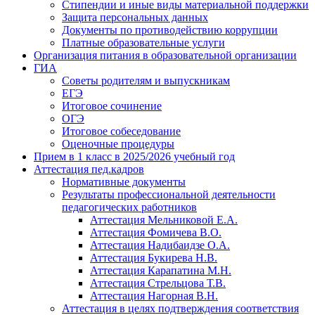
Стипендии и иные виды материальной поддержки
Защита персональных данных
Документы по противодействию коррупции
Платные образовательные услуги
Организация питания в образовательной организации
ГИА
Советы родителям и выпускникам
ЕГЭ
Итоговое сочинение
ОГЭ
Итоговое собеседование
Оценочные процедуры
Прием в 1 класс в 2025/2026 учебный год
Аттестация пед.кадров
Нормативные документы
Результаты профессиональной деятельности
педагогических работников
Аттестация Мельниковой Е.А.
Аттестация Фомичева В.О.
Аттестация Надибаидзе О.А.
Аттестация Букирева Н.В.
Аттестация Карапатина М.Н.
Аттестация Стрельцова Т.В.
Аттестация Нагорная В.Н.
Аттестация в целях подтверждения соответствия