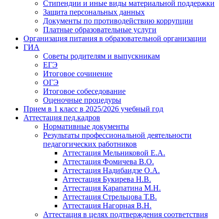
Стипендии и иные виды материальной поддержки
Защита персональных данных
Документы по противодействию коррупции
Платные образовательные услуги
Организация питания в образовательной организации
ГИА
Советы родителям и выпускникам
ЕГЭ
Итоговое сочинение
ОГЭ
Итоговое собеседование
Оценочные процедуры
Прием в 1 класс в 2025/2026 учебный год
Аттестация пед.кадров
Нормативные документы
Результаты профессиональной деятельности
педагогических работников
Аттестация Мельниковой Е.А.
Аттестация Фомичева В.О.
Аттестация Надибаидзе О.А.
Аттестация Букирева Н.В.
Аттестация Карапатина М.Н.
Аттестация Стрельцова Т.В.
Аттестация Нагорная В.Н.
Аттестация в целях подтверждения соответствия