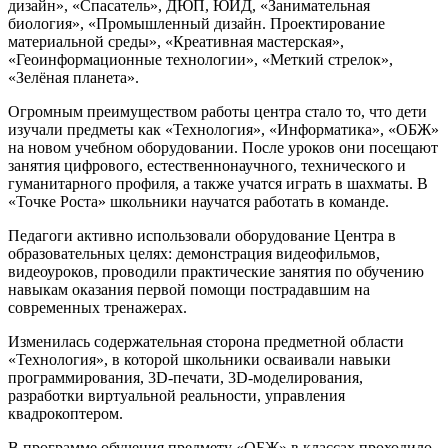
дизайн», «Спасатель», ДЮП, ЮИД, «Занимательная
биология», «Промышленный дизайн. Проектирование
материальной среды», «Креативная мастерская»,
«Геоинформационные технологии», «Меткий стрелок»,
«Зелёная планета».
Огромным преимуществом работы центра стало то, что дети
изучали предметы как «Технология», «Информатика», «ОБЖ»
на новом учебном оборудовании. После уроков они посещают
занятия цифрового, естественнонаучного, технического и
гуманитарного профиля, а также учатся играть в шахматы. В
«Точке Роста» школьники научатся работать в команде.
Педагоги активно использовали оборудование Центра в
образовательных целях: демонстрация видеофильмов,
видеоуроков, проводили практические занятия по обучению
навыкам оказания первой помощи пострадавшим на
современных тренажерах.
Изменилась содержательная сторона предметной области
«Технология», в которой школьники осваивали навыки
программирования, 3D-печати, 3D-моделирования,
разработки виртуальной реальности, управления
квадрокоптером.
В программе обучения предмету «ОБЖ» в классах проходило