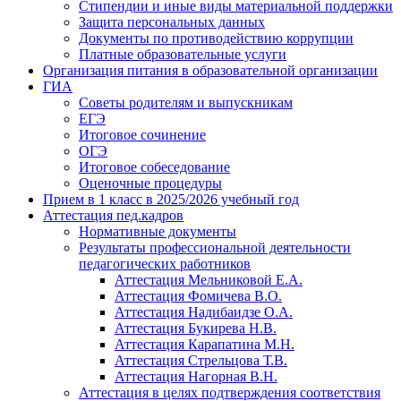
Стипендии и иные виды материальной поддержки
Защита персональных данных
Документы по противодействию коррупции
Платные образовательные услуги
Организация питания в образовательной организации
ГИА
Советы родителям и выпускникам
ЕГЭ
Итоговое сочинение
ОГЭ
Итоговое собеседование
Оценочные процедуры
Прием в 1 класс в 2025/2026 учебный год
Аттестация пед.кадров
Нормативные документы
Результаты профессиональной деятельности
педагогических работников
Аттестация Мельниковой Е.А.
Аттестация Фомичева В.О.
Аттестация Надибаидзе О.А.
Аттестация Букирева Н.В.
Аттестация Карапатина М.Н.
Аттестация Стрельцова Т.В.
Аттестация Нагорная В.Н.
Аттестация в целях подтверждения соответствия