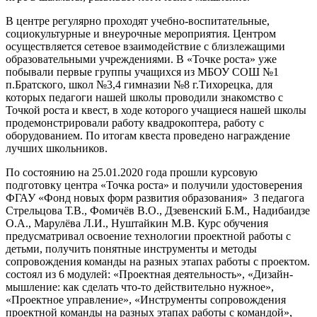
В центре регулярно проходят учебно-воспитательные,
социокультурные и внеурочные мероприятия. Центром
осуществляется сетевое взаимодействие с близлежащими
образовательными учреждениями. В «Точке роста» уже
побывали первые группы учащихся из МБОУ СОШ №1
п.Братского, школ №3,4 гимназии №8 г.Тихорецка, для
которых педагоги нашей школы проводили знакомство с
Точкой роста и квест, в ходе которого учащиеся нашей школы
продемонстрировали работу квадрокоптера, работу с
оборудованием. По итогам квеста проведено награждение
лучших школьников.
По состоянию на 25.01.2020 года прошли курсовую
подготовку центра «Точка роста» и получили удостоверения
ФГАУ «Фонд новых форм развития образования» 3 педагога
Стрельцова Т.В., Фомичёв В.О., Дзевенский Б.М., Надибаидзе
О.А., Марулёва Л.И., Нуштайкин М.В. Курс обучения
предусматривал освоение технологии проектной работы с
детьми, получить понятные инструменты и методы
сопровождения команды на разных этапах работы с проектом.
состоял из 6 модулей: «Проектная деятельность», «Дизайн-
мышление: как сделать что-то действительно нужное»,
«Проектное управление», «Инструменты сопровождения
проектной команды на разных этапах работы с командой»,