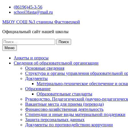
Перейти
(86196)45-3-56
к
school3fasta@mail.ru
содержимому
МБОУ СОШ №3 станицы Фастовецкой
Официальный сайт нашей школы
Поиск
по:
Меню
Анкеты и опросы
Сведения об образовательной организации
Основные сведения
Структура и органы управления образовательной о
Документы
Материально-техническое обеспечение и осна
Образование
Образовательные стандарты
Руководство. Педагогический (научно-педагогическ
Вакантные места для приема (перевода)
Финансово-хозяйственная деятельность
Стипендии и иные виды материальной поддержки
Защита персональных данных
Документы по противодействию коррупции