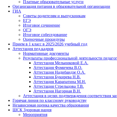
Платные образовательные услуги
Организация питания в образовательной организации
ГИА
Советы родителям и выпускникам
ЕГЭ
Итоговое сочинение
ОГЭ
Итоговое собеседование
Оценочные процедуры
Прием в 1 класс в 2025/2026 учебный год
Аттестация пед.кадров
Нормативные документы
Результаты профессиональной деятельности педаго
Аттестация Мельниковой Е.А.
Аттестация Фомичева В.О.
Аттестация Надибаидзе О.А.
Аттестация Букирева Н.В.
Аттестация Карапатина М.Н.
Аттестация Стрельцова Т.В.
Аттестация Нагорная В.Н.
Аттестация в целях подтверждения соответствия з
Горячая линия по классному руководству
Независимая оценка качества образования
ШСК Здоровая нация
Мероприятия