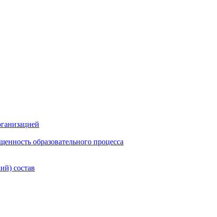
рганизацией
щенность образовательного процесса
ий) состав