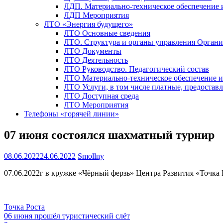
ЛДП. Материально-техническое обеспечение
ЛДП Мероприятия
ЛТО «Энергия будущего»
ЛТО Основные сведения
ЛТО. Структура и органы управления Орган
ЛТО Документы
ЛТО Деятельность
ЛТО Руководство. Педагогический состав
ЛТО Материально-техническое обеспечение 
ЛТО Услуги, в том числе платные, предостав
ЛТО Доступная среда
ЛТО Мероприятия
Телефоны «горячей линии»
07 июня состоялся шахматный турнир
08.06.2022
24.06.2022
Smollny
07.06.2022г в кружке «Чёрный ферзь» Центра Развития «Точка
Точка Роста
Навигация
06 июня прошёл туристический слёт