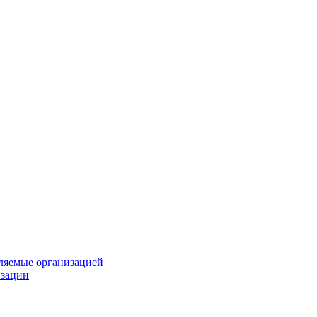
вляемые организацией
изации