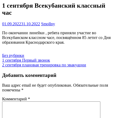
1 сентября Всекубанский классный
час
01.09.2022
31.10.2022
Smollny
По окончании линейки , ребята приняли участие во
Всекубанском классном часе, посвящённом 85 летит со Дня
образования Краснодарского края.
Без рубрики
Навигация
1 сентября Первый звонок
2 сентября плановая тренировка по эвакуации
по
записям
Добавить комментарий
Ваш адрес email не будет опубликован.
Обязательные поля
помечены
*
Комментарий
*