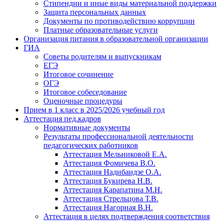
Стипендии и иные виды материальной поддержки
Защита персональных данных
Документы по противодействию коррупции
Платные образовательные услуги
Организация питания в образовательной организации
ГИА
Советы родителям и выпускникам
ЕГЭ
Итоговое сочинение
ОГЭ
Итоговое собеседование
Оценочные процедуры
Прием в 1 класс в 2025/2026 учебный год
Аттестация пед.кадров
Нормативные документы
Результаты профессиональной деятельности
педагогических работников
Аттестация Мельниковой Е.А.
Аттестация Фомичева В.О.
Аттестация Надибаидзе О.А.
Аттестация Букирева Н.В.
Аттестация Карапатина М.Н.
Аттестация Стрельцова Т.В.
Аттестация Нагорная В.Н.
Аттестация в целях подтверждения соответствия