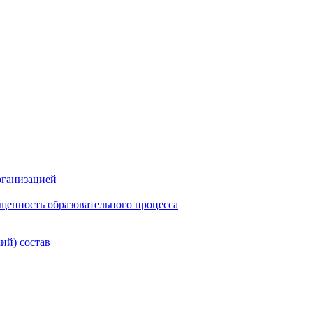
рганизацией
щенность образовательного процесса
ий) состав