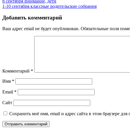
Навигация
8 сентября Внимание, дети
1-10 сентября классные родительские собрания
по
записям
Добавить комментарий
Ваш адрес email не будет опубликован.
Обязательные поля пом
Комментарий
*
Имя
*
Email
*
Сайт
Сохранить моё имя, email и адрес сайта в этом браузере д