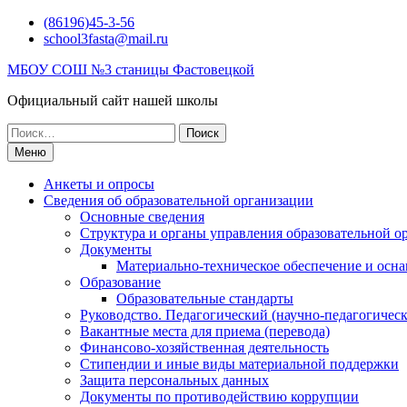
Перейти
(86196)45-3-56
к
school3fasta@mail.ru
содержимому
МБОУ СОШ №3 станицы Фастовецкой
Официальный сайт нашей школы
Поиск
по:
Меню
Анкеты и опросы
Сведения об образовательной организации
Основные сведения
Структура и органы управления образовательной о
Документы
Материально-техническое обеспечение и осна
Образование
Образовательные стандарты
Руководство. Педагогический (научно-педагогическ
Вакантные места для приема (перевода)
Финансово-хозяйственная деятельность
Стипендии и иные виды материальной поддержки
Защита персональных данных
Документы по противодействию коррупции