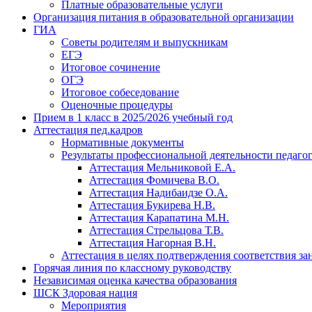
Платные образовательные услуги
Организация питания в образовательной организации
ГИА
Советы родителям и выпускникам
ЕГЭ
Итоговое сочинение
ОГЭ
Итоговое собеседование
Оценочные процедуры
Прием в 1 класс в 2025/2026 учебный год
Аттестация пед.кадров
Нормативные документы
Результаты профессиональной деятельности педаго
Аттестация Мельниковой Е.А.
Аттестация Фомичева В.О.
Аттестация Надибаидзе О.А.
Аттестация Букирева Н.В.
Аттестация Карапатина М.Н.
Аттестация Стрельцова Т.В.
Аттестация Нагорная В.Н.
Аттестация в целях подтверждения соответствия з
Горячая линия по классному руководству
Независимая оценка качества образования
ШСК Здоровая нация
Мероприятия