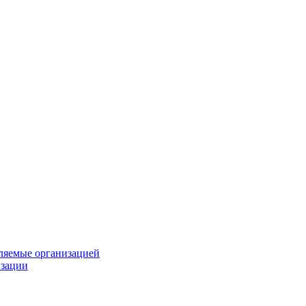
вляемые организацией
изации