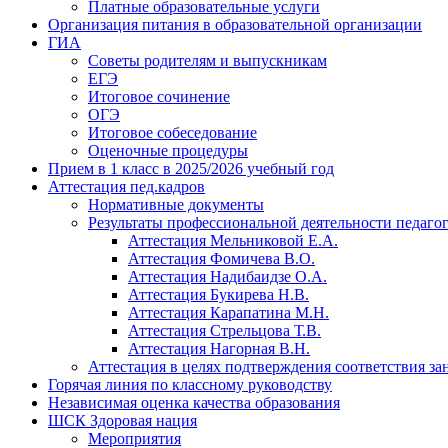
Платные образовательные услуги
Организация питания в образовательной организации
ГИА
Советы родителям и выпускникам
ЕГЭ
Итоговое сочинение
ОГЭ
Итоговое собеседование
Оценочные процедуры
Прием в 1 класс в 2025/2026 учебный год
Аттестация пед.кадров
Нормативные документы
Результаты профессиональной деятельности педаго
Аттестация Мельниковой Е.А.
Аттестация Фомичева В.О.
Аттестация Надибаидзе О.А.
Аттестация Букирева Н.В.
Аттестация Карапатина М.Н.
Аттестация Стрельцова Т.В.
Аттестация Нагорная В.Н.
Аттестация в целях подтверждения соответствия з
Горячая линия по классному руководству
Независимая оценка качества образования
ШСК Здоровая нация
Мероприятия