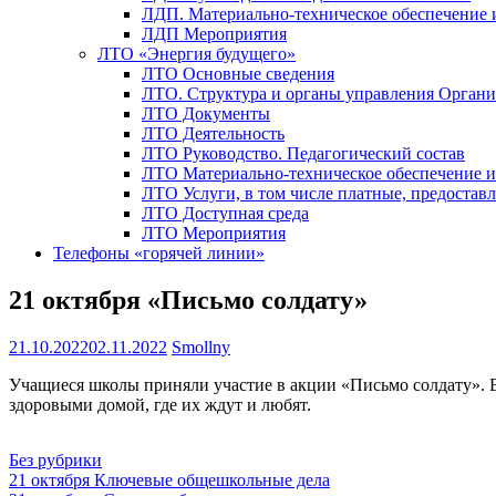
ЛДП. Материально-техническое обеспечение
ЛДП Мероприятия
ЛТО «Энергия будущего»
ЛТО Основные сведения
ЛТО. Структура и органы управления Орган
ЛТО Документы
ЛТО Деятельность
ЛТО Руководство. Педагогический состав
ЛТО Материально-техническое обеспечение 
ЛТО Услуги, в том числе платные, предостав
ЛТО Доступная среда
ЛТО Мероприятия
Телефоны «горячей линии»
21 октября «Письмо солдату»
21.10.2022
02.11.2022
Smollny
Учащиеся школы приняли участие в акции «Письмо солдату». В
здоровыми домой, где их ждут и любят.
Без рубрики
Навигация
21 октября Ключевые общешкольные дела