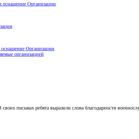
 и оснащение Организации
изации
и оснащение Организации
ляемые организацией
 своих письмах ребята выразили слова благодарности военносл