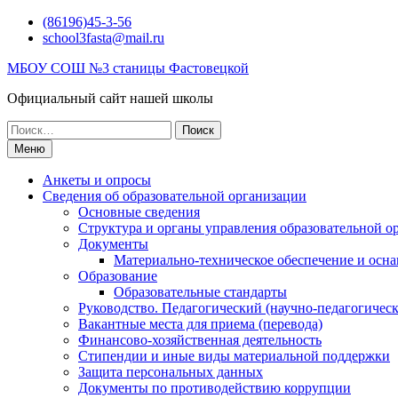
Перейти
(86196)45-3-56
к
school3fasta@mail.ru
содержимому
МБОУ СОШ №3 станицы Фастовецкой
Официальный сайт нашей школы
Поиск
по:
Меню
Анкеты и опросы
Сведения об образовательной организации
Основные сведения
Структура и органы управления образовательной о
Документы
Материально-техническое обеспечение и осна
Образование
Образовательные стандарты
Руководство. Педагогический (научно-педагогическ
Вакантные места для приема (перевода)
Финансово-хозяйственная деятельность
Стипендии и иные виды материальной поддержки
Защита персональных данных
Документы по противодействию коррупции