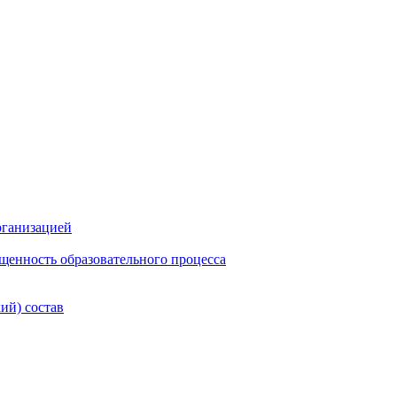
рганизацией
щенность образовательного процесса
ий) состав