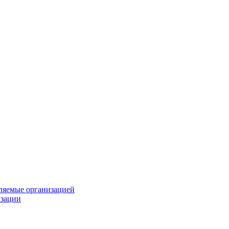
вляемые организацией
изации