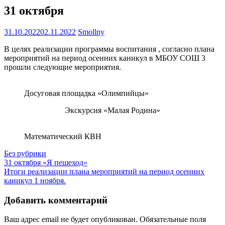
31 октября
31.10.2022
02.11.2022
Smollny
В целях реализации программы воспитания , согласно плана
мероприятий на период осенних каникул в МБОУ СОШ 3
прошли следующие мероприятия.
Досуговая площадка «Олимпийцы»
Экскурсия «Малая Родина»
Математический КВН
Без рубрики
Навигация
31 октября «Я пешеход»
Итоги реализации плана мероприятий на период осенних
по
каникул 1 ноября.
записям
Добавить комментарий
Ваш адрес email не будет опубликован.
Обязательные поля