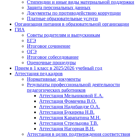
Стипендии и иные виды материальной поддержки
Защита персональных данных
Документы по противодействию коррупции
Платные образовательные услуги
Организация питания в образовательной организации
ГИА
Советы родителям и выпускникам
ЕГЭ
Итоговое сочинение
ОГЭ
Итоговое собеседование
Оценочные процедуры
Прием в 1 класс в 2025/2026 учебный год
Аттестация пед.кадров
Нормативные документы
Результаты профессиональной деятельности
педагогических работников
Аттестация Мельниковой Е.А.
Аттестация Фомичева В.О.
Аттестация Надибаидзе О.А.
Аттестация Букирева Н.В.
Аттестация Карапатина М.Н.
Аттестация Стрельцова Т.В.
Аттестация Нагорная В.Н.
Аттестация в целях подтверждения соответствия