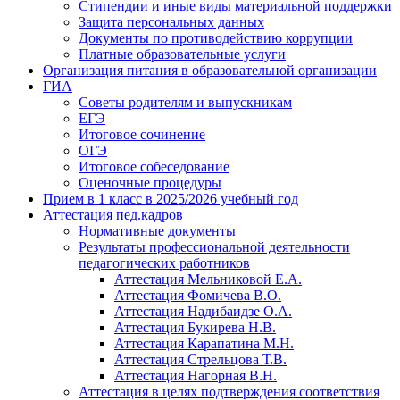
Стипендии и иные виды материальной поддержки
Защита персональных данных
Документы по противодействию коррупции
Платные образовательные услуги
Организация питания в образовательной организации
ГИА
Советы родителям и выпускникам
ЕГЭ
Итоговое сочинение
ОГЭ
Итоговое собеседование
Оценочные процедуры
Прием в 1 класс в 2025/2026 учебный год
Аттестация пед.кадров
Нормативные документы
Результаты профессиональной деятельности
педагогических работников
Аттестация Мельниковой Е.А.
Аттестация Фомичева В.О.
Аттестация Надибаидзе О.А.
Аттестация Букирева Н.В.
Аттестация Карапатина М.Н.
Аттестация Стрельцова Т.В.
Аттестация Нагорная В.Н.
Аттестация в целях подтверждения соответствия