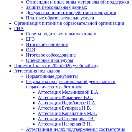
Стипендии и иные виды материальной поддержки
Защита персональных данных
Документы по противодействию коррупции
Платные образовательные услуги
Организация питания в образовательной организации
ГИА
Советы родителям и выпускникам
ЕГЭ
Итоговое сочинение
ОГЭ
Итоговое собеседование
Оценочные процедуры
Прием в 1 класс в 2025/2026 учебный год
Аттестация пед.кадров
Нормативные документы
Результаты профессиональной деятельности
педагогических работников
Аттестация Мельниковой Е.А.
Аттестация Фомичева В.О.
Аттестация Надибаидзе О.А.
Аттестация Букирева Н.В.
Аттестация Карапатина М.Н.
Аттестация Стрельцова Т.В.
Аттестация Нагорная В.Н.
Аттестация в целях подтверждения соответствия