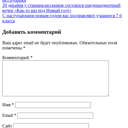
Без рубрики
Навигация
29 декабря у старшеклассников состоялся предпраздничный
вечер «Как-то раз под Новый год!»
по
С наступающим новым годом вас поздравляют учащиеся 7 б
записям
класса
Добавить комментарий
Ваш адрес email не будет опубликован.
Обязательные поля
помечены
*
Комментарий
*
Имя
*
Email
*
Сайт