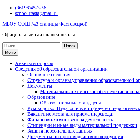
Перейти
(86196)45-3-56
к
school3fasta@mail.ru
содержимому
МБОУ СОШ №3 станицы Фастовецкой
Официальный сайт нашей школы
Поиск
по:
Меню
Анкеты и опросы
Сведения об образовательной организации
Основные сведения
Структура и органы управления образовательной о
Документы
Материально-техническое обеспечение и осна
Образование
Образовательные стандарты
Руководство. Педагогический (научно-педагогическ
Вакантные места для приема (перевода)
Финансово-хозяйственная деятельность
Стипендии и иные виды материальной поддержки
Защита персональных данных
Документы по противодействию коррупции