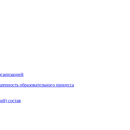
рганизацией
щенность образовательного процесса
ий) состав