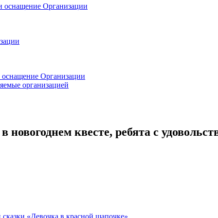
 и оснащение Организации
изации
и оснащение Организации
ляемые организацией
в новогоднем квесте, ребята с удовольс
й сказки «Девочка в красной шапочке»