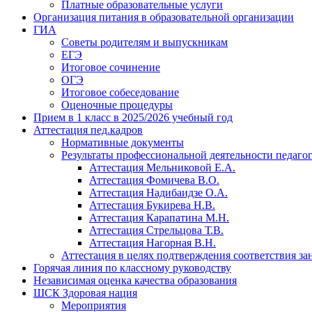
Платные образовательные услуги
Организация питания в образовательной организации
ГИА
Советы родителям и выпускникам
ЕГЭ
Итоговое сочинение
ОГЭ
Итоговое собеседование
Оценочные процедуры
Прием в 1 класс в 2025/2026 учебный год
Аттестация пед.кадров
Нормативные документы
Результаты профессиональной деятельности педаго
Аттестация Мельниковой Е.А.
Аттестация Фомичева В.О.
Аттестация Надибаидзе О.А.
Аттестация Букирева Н.В.
Аттестация Карапатина М.Н.
Аттестация Стрельцова Т.В.
Аттестация Нагорная В.Н.
Аттестация в целях подтверждения соответствия з
Горячая линия по классному руководству
Независимая оценка качества образования
ШСК Здоровая нация
Мероприятия