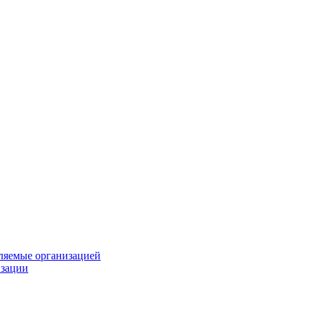
вляемые организацией
изации