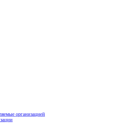
вляемые организацией
изации