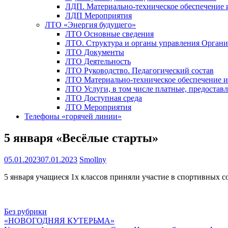
ЛДП. Материально-техническое обеспечение
ЛДП Мероприятия
ЛТО «Энергия будущего»
ЛТО Основные сведения
ЛТО. Структура и органы управления Орган
ЛТО Документы
ЛТО Деятельность
ЛТО Руководство. Педагогический состав
ЛТО Материально-техническое обеспечение 
ЛТО Услуги, в том числе платные, предостав
ЛТО Доступная среда
ЛТО Мероприятия
Телефоны «горячей линии»
5 января «Весёлые старты»
05.01.2023
07.01.2023
Smollny
5 января учащиеся 1х классов приняли участие в спортивных со
Без рубрики
Навигация
«НОВОГОДНЯЯ КУТЕРЬМА»