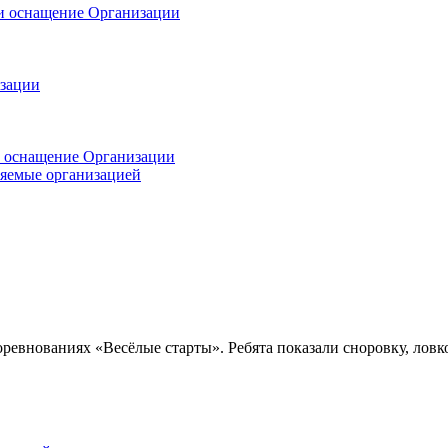
 и оснащение Организации
изации
и оснащение Организации
ляемые организацией
ревнованиях «Весёлые старты». Ребята показали сноровку, ловко