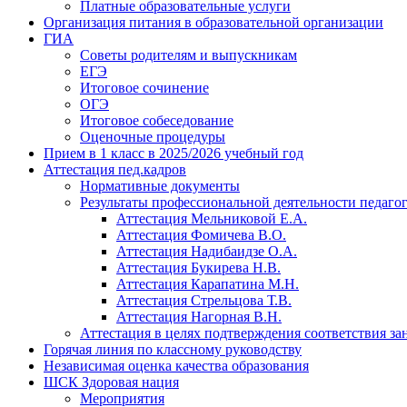
Платные образовательные услуги
Организация питания в образовательной организации
ГИА
Советы родителям и выпускникам
ЕГЭ
Итоговое сочинение
ОГЭ
Итоговое собеседование
Оценочные процедуры
Прием в 1 класс в 2025/2026 учебный год
Аттестация пед.кадров
Нормативные документы
Результаты профессиональной деятельности педаго
Аттестация Мельниковой Е.А.
Аттестация Фомичева В.О.
Аттестация Надибаидзе О.А.
Аттестация Букирева Н.В.
Аттестация Карапатина М.Н.
Аттестация Стрельцова Т.В.
Аттестация Нагорная В.Н.
Аттестация в целях подтверждения соответствия з
Горячая линия по классному руководству
Независимая оценка качества образования
ШСК Здоровая нация
Мероприятия