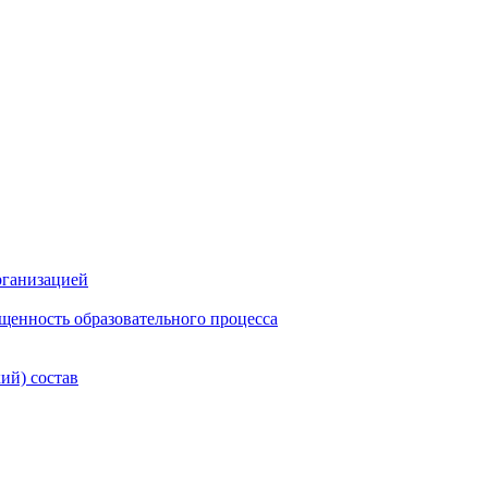
рганизацией
щенность образовательного процесса
ий) состав