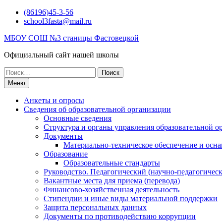
Перейти
(86196)45-3-56
к
school3fasta@mail.ru
содержимому
МБОУ СОШ №3 станицы Фастовецкой
Официальный сайт нашей школы
Поиск
по:
Меню
Анкеты и опросы
Сведения об образовательной организации
Основные сведения
Структура и органы управления образовательной о
Документы
Материально-техническое обеспечение и осна
Образование
Образовательные стандарты
Руководство. Педагогический (научно-педагогическ
Вакантные места для приема (перевода)
Финансово-хозяйственная деятельность
Стипендии и иные виды материальной поддержки
Защита персональных данных
Документы по противодействию коррупции