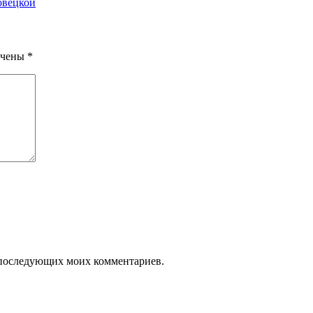
овецкой
ечены
*
ля последующих моих комментариев.