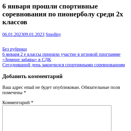
6 января прошли спортивные
соревнования по пионерболу среди 2х
классов
06.01.2023
09.01.2023
Smollny
Без рубрики
Навигация
6 января 2 е классы приняли участие в игровой программе
«Зимние забавы» в СДК
по
Сегодняшний день закончился спортивными соревнованиям
записям
Добавить комментарий
Ваш адрес email не будет опубликован.
Обязательные поля
помечены
*
Комментарий
*