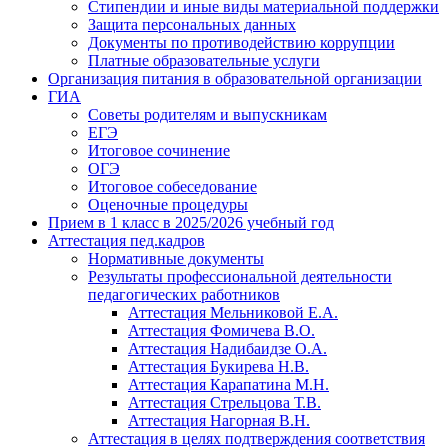
Стипендии и иные виды материальной поддержки
Защита персональных данных
Документы по противодействию коррупции
Платные образовательные услуги
Организация питания в образовательной организации
ГИА
Советы родителям и выпускникам
ЕГЭ
Итоговое сочинение
ОГЭ
Итоговое собеседование
Оценочные процедуры
Прием в 1 класс в 2025/2026 учебный год
Аттестация пед.кадров
Нормативные документы
Результаты профессиональной деятельности
педагогических работников
Аттестация Мельниковой Е.А.
Аттестация Фомичева В.О.
Аттестация Надибаидзе О.А.
Аттестация Букирева Н.В.
Аттестация Карапатина М.Н.
Аттестация Стрельцова Т.В.
Аттестация Нагорная В.Н.
Аттестация в целях подтверждения соответствия