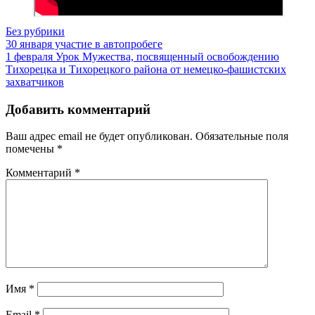
Без рубрики
Навигация
30 января участие в автопробеге
1 февраля Урок Мужества, посвященный освобождению
по
Тихорецка и Тихорецкого района от немецко-фашистских
записям
захватчиков
Добавить комментарий
Ваш адрес email не будет опубликован.
Обязательные поля
помечены
*
Комментарий
*
Имя
*
Email
*