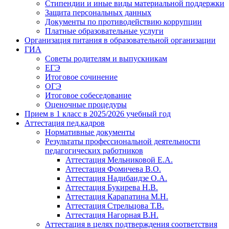
Стипендии и иные виды материальной поддержки
Защита персональных данных
Документы по противодействию коррупции
Платные образовательные услуги
Организация питания в образовательной организации
ГИА
Советы родителям и выпускникам
ЕГЭ
Итоговое сочинение
ОГЭ
Итоговое собеседование
Оценочные процедуры
Прием в 1 класс в 2025/2026 учебный год
Аттестация пед.кадров
Нормативные документы
Результаты профессиональной деятельности
педагогических работников
Аттестация Мельниковой Е.А.
Аттестация Фомичева В.О.
Аттестация Надибаидзе О.А.
Аттестация Букирева Н.В.
Аттестация Карапатина М.Н.
Аттестация Стрельцова Т.В.
Аттестация Нагорная В.Н.
Аттестация в целях подтверждения соответствия