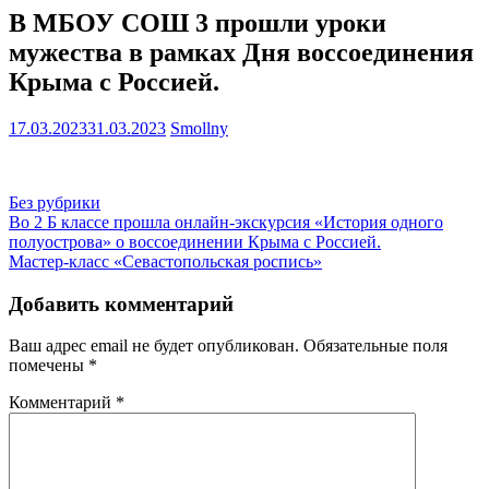
В МБОУ СОШ 3 прошли уроки
мужества в рамках Дня воссоединения
Крыма с Россией.
17.03.2023
31.03.2023
Smollny
Без рубрики
Навигация
Во 2 Б классе прошла онлайн-экскурсия «История одного
полуострова» о воссоединении Крыма с Россией.
по
Мастер-класс «Севастопольская роспись»
записям
Добавить комментарий
Ваш адрес email не будет опубликован.
Обязательные поля
помечены
*
Комментарий
*