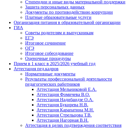
Стипендии и иные виды материальной поддержки
Защита персональных данных
Документы по противодействию коррупции
Платные образовательные услуги
Организация питания в образовательной организации
ГИА
Советы родителям и выпускникам
ЕГЭ
Итоговое сочинение
ОГЭ
Итоговое собеседование
Оценочные процедуры
Прием в 1 класс в 2025/2026 учебный год
Аттестация пед.кадров
Нормативные документы
Результаты профессиональной деятельности
педагогических работников
Аттестация Мельниковой Е.А.
Аттестация Фомичева В.О.
Аттестация Надибаидзе О.А.
Аттестация Букирева Н.В.
Аттестация Карапатина М.Н.
Аттестация Стрельцова Т.В.
Аттестация Нагорная В.Н.
Аттестация в целях подтверждения соответствия