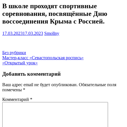
В школе проходят спортивные
соревнования, посвящённые Дню
воссоединения Крыма с Россией.
17.03.2023
17.03.2023
Smollny
Без рубрики
Навигация
Мастер-класс «Севастопольская роспись»
«Открытый урок»
по
записям
Добавить комментарий
Ваш адрес email не будет опубликован.
Обязательные поля
помечены
*
Комментарий
*