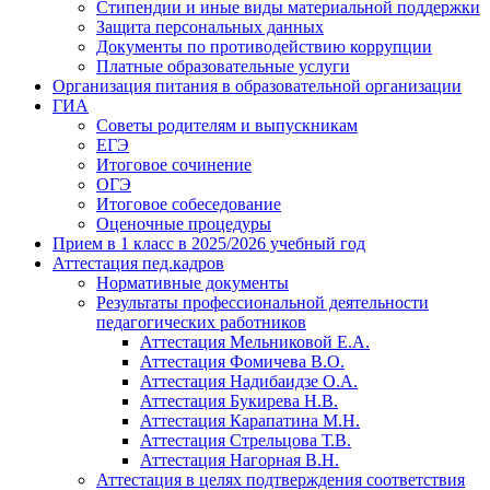
Стипендии и иные виды материальной поддержки
Защита персональных данных
Документы по противодействию коррупции
Платные образовательные услуги
Организация питания в образовательной организации
ГИА
Советы родителям и выпускникам
ЕГЭ
Итоговое сочинение
ОГЭ
Итоговое собеседование
Оценочные процедуры
Прием в 1 класс в 2025/2026 учебный год
Аттестация пед.кадров
Нормативные документы
Результаты профессиональной деятельности
педагогических работников
Аттестация Мельниковой Е.А.
Аттестация Фомичева В.О.
Аттестация Надибаидзе О.А.
Аттестация Букирева Н.В.
Аттестация Карапатина М.Н.
Аттестация Стрельцова Т.В.
Аттестация Нагорная В.Н.
Аттестация в целях подтверждения соответствия