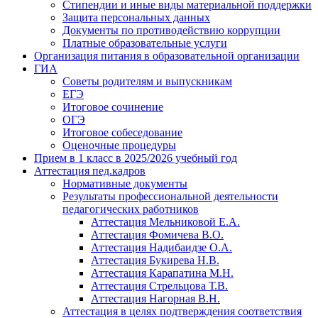
Стипендии и иные виды материальной поддержки
Защита персональных данных
Документы по противодействию коррупции
Платные образовательные услуги
Организация питания в образовательной организации
ГИА
Советы родителям и выпускникам
ЕГЭ
Итоговое сочинение
ОГЭ
Итоговое собеседование
Оценочные процедуры
Прием в 1 класс в 2025/2026 учебный год
Аттестация пед.кадров
Нормативные документы
Результаты профессиональной деятельности
педагогических работников
Аттестация Мельниковой Е.А.
Аттестация Фомичева В.О.
Аттестация Надибаидзе О.А.
Аттестация Букирева Н.В.
Аттестация Карапатина М.Н.
Аттестация Стрельцова Т.В.
Аттестация Нагорная В.Н.
Аттестация в целях подтверждения соответствия