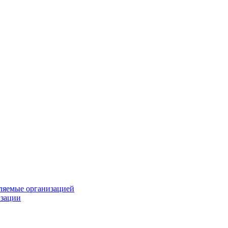
вляемые организацией
изации