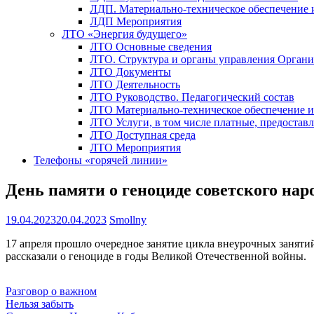
ЛДП. Материально-техническое обеспечение
ЛДП Мероприятия
ЛТО «Энергия будущего»
ЛТО Основные сведения
ЛТО. Структура и органы управления Орган
ЛТО Документы
ЛТО Деятельность
ЛТО Руководство. Педагогический состав
ЛТО Материально-техническое обеспечение 
ЛТО Услуги, в том числе платные, предостав
ЛТО Доступная среда
ЛТО Мероприятия
Телефоны «горячей линии»
День памяти о геноциде советского нар
19.04.2023
20.04.2023
Smollny
17 апреля прошло очередное занятие цикла внеурочных заняти
рассказали о геноциде в годы Великой Отечественной войны.
Разговор о важном
Навигация
Нельзя забыть