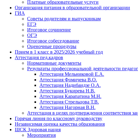
Платные образовательные услуги
Организация питания в образовательной организации
ГИА
Советы родителям и выпускникам
ЕГЭ
Итоговое сочинение
ОГЭ
Итоговое собеседование
Оценочные процедуры
Прием в 1 класс в 2025/2026 учебный год
Аттестация пед.кадров
Нормативные документы
Результаты профессиональной деятельности педаго
Аттестация Мельниковой Е.А.
Аттестация Фомичева В.О.
Аттестация Надибаидзе О.А.
Аттестация Букирева Н.В.
Аттестация Карапатина М.Н.
Аттестация Стрельцова Т.В.
Аттестация Нагорная В.Н.
Аттестация в целях подтверждения соответствия з
Горячая линия по классному руководству
Независимая оценка качества образования
ШСК Здоровая нация
Мероприятия