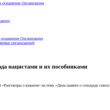
 и оснащение Организации
изации
и оснащение Организации
ляемые организацией
ода нацистами и их пособниками
й «Разговоры о важном» на тему «День памяти о геноциде советс