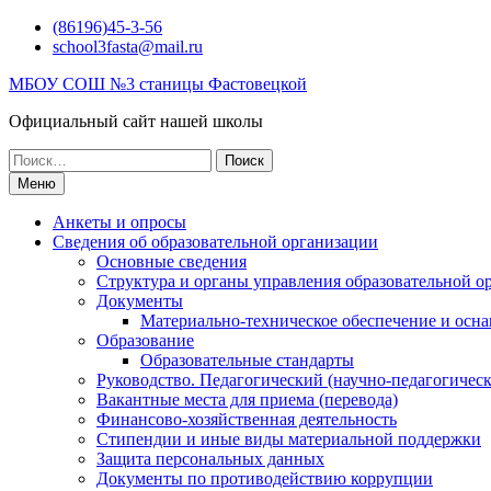
Перейти
(86196)45-3-56
к
school3fasta@mail.ru
содержимому
МБОУ СОШ №3 станицы Фастовецкой
Официальный сайт нашей школы
Поиск
по:
Меню
Анкеты и опросы
Сведения об образовательной организации
Основные сведения
Структура и органы управления образовательной о
Документы
Материально-техническое обеспечение и осна
Образование
Образовательные стандарты
Руководство. Педагогический (научно-педагогическ
Вакантные места для приема (перевода)
Финансово-хозяйственная деятельность
Стипендии и иные виды материальной поддержки
Защита персональных данных
Документы по противодействию коррупции