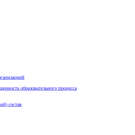
рганизацией
щенность образовательного процесса
ий) состав