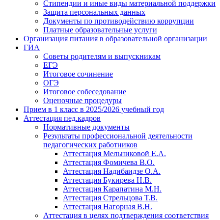
Стипендии и иные виды материальной поддержки
Защита персональных данных
Документы по противодействию коррупции
Платные образовательные услуги
Организация питания в образовательной организации
ГИА
Советы родителям и выпускникам
ЕГЭ
Итоговое сочинение
ОГЭ
Итоговое собеседование
Оценочные процедуры
Прием в 1 класс в 2025/2026 учебный год
Аттестация пед.кадров
Нормативные документы
Результаты профессиональной деятельности
педагогических работников
Аттестация Мельниковой Е.А.
Аттестация Фомичева В.О.
Аттестация Надибаидзе О.А.
Аттестация Букирева Н.В.
Аттестация Карапатина М.Н.
Аттестация Стрельцова Т.В.
Аттестация Нагорная В.Н.
Аттестация в целях подтверждения соответствия