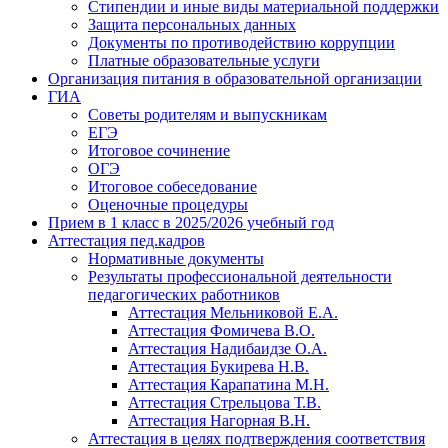
Стипендии и иные виды материальной поддержки
Защита персональных данных
Документы по противодействию коррупции
Платные образовательные услуги
Организация питания в образовательной организации
ГИА
Советы родителям и выпускникам
ЕГЭ
Итоговое сочинение
ОГЭ
Итоговое собеседование
Оценочные процедуры
Прием в 1 класс в 2025/2026 учебный год
Аттестация пед.кадров
Нормативные документы
Результаты профессиональной деятельности
педагогических работников
Аттестация Мельниковой Е.А.
Аттестация Фомичева В.О.
Аттестация Надибаидзе О.А.
Аттестация Букирева Н.В.
Аттестация Карапатина М.Н.
Аттестация Стрельцова Т.В.
Аттестация Нагорная В.Н.
Аттестация в целях подтверждения соответствия