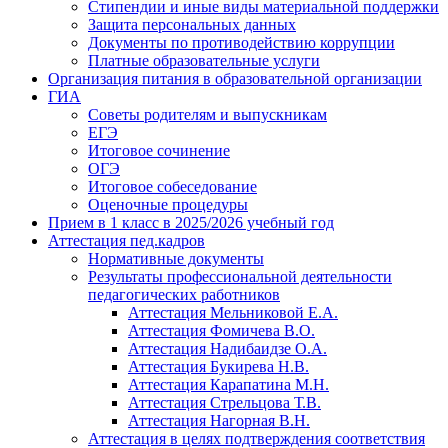
Стипендии и иные виды материальной поддержки
Защита персональных данных
Документы по противодействию коррупции
Платные образовательные услуги
Организация питания в образовательной организации
ГИА
Советы родителям и выпускникам
ЕГЭ
Итоговое сочинение
ОГЭ
Итоговое собеседование
Оценочные процедуры
Прием в 1 класс в 2025/2026 учебный год
Аттестация пед.кадров
Нормативные документы
Результаты профессиональной деятельности
педагогических работников
Аттестация Мельниковой Е.А.
Аттестация Фомичева В.О.
Аттестация Надибаидзе О.А.
Аттестация Букирева Н.В.
Аттестация Карапатина М.Н.
Аттестация Стрельцова Т.В.
Аттестация Нагорная В.Н.
Аттестация в целях подтверждения соответствия